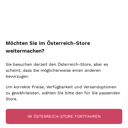
Schaumwein Charmat
Ca' del Bosco
Biodynamisch
Greco
Cremant
Donnafugata
Valpolicella
Keine zugesetzten Sulfite oder Minimum
Gavi
Brut Sekt
Occhipinti Arianna
Cabernet Franc
Unabhängige Weinbauern
Lugana
Extra Brut Schaumweine
Biondi Santi
Barolo
Kostenloser Versand
Lieferung in 2-4 Tagen
Bio
Riesling
Pas Dosè Nature Schaumweine
über 150,00 €
in Österreich
Franz Haas
Malbec
Möchten Sie im Österreich-Store
Natürlich
Sancerre
Argiolas
Primitivo
weitermachen?
Indigene Hefen
Ribolla Gialla
Zenato
Amarone
Chardonnay
Sie besuchen derzeit den Österreich-Store, aber es
Ca' dei Frati
Chianti
Zahlung
Sichere
scheint, dass Sie möglicherweise einen anderen
Pinot Gris
in 3 Raten
zahlungen
Barbaresco
bevorzugen.
Sauvignon
Merlot
Um korrekte Preise, Verfügbarkeit und Versandoptionen
zu gewährleisten, wählen Sie bitte den für Sie passenden
Syrah
Store.
Für Sie
10% Rabatt
auf Ihre
IM ÖSTERREICH-STORE FORTFAHREN
erste Bestellung!