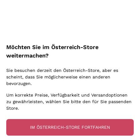
Schaumwein Charmat
Ca' del Bosco
Biodynamisch
Greco
Cremant
Donnafugata
Valpolicella
Keine zugesetzten Sulfite oder Minimum
Gavi
Brut Sekt
Occhipinti Arianna
Cabernet Franc
Unabhängige Weinbauern
Lugana
Extra Brut Schaumweine
Biondi Santi
Barolo
Kostenloser Versand
Lieferung in 2-4 Tagen
Bio
Riesling
Pas Dosè Nature Schaumweine
über 150,00 €
in Österreich
Franz Haas
Malbec
Möchten Sie im Österreich-Store
Natürlich
Sancerre
Argiolas
Primitivo
weitermachen?
Indigene Hefen
Ribolla Gialla
Zenato
Amarone
Chardonnay
Sie besuchen derzeit den Österreich-Store, aber es
Ca' dei Frati
Chianti
Zahlung
Sichere
scheint, dass Sie möglicherweise einen anderen
Pinot Gris
in 3 Raten
zahlungen
Barbaresco
bevorzugen.
Sauvignon
Merlot
Um korrekte Preise, Verfügbarkeit und Versandoptionen
zu gewährleisten, wählen Sie bitte den für Sie passenden
Syrah
Store.
Für Sie
10% Rabatt
auf Ihre
IM ÖSTERREICH-STORE FORTFAHREN
erste Bestellung!