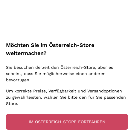
Schaumwein Charmat
Ca' del Bosco
Biodynamisch
Greco
Cremant
Donnafugata
Valpolicella
Keine zugesetzten Sulfite oder Minimum
Gavi
Brut Sekt
Occhipinti Arianna
Cabernet Franc
Unabhängige Weinbauern
Lugana
Extra Brut Schaumweine
Biondi Santi
Barolo
Kostenloser Versand
Lieferung in 2-4 Tagen
Bio
Riesling
Pas Dosè Nature Schaumweine
über 150,00 €
in Österreich
Franz Haas
Malbec
Möchten Sie im Österreich-Store
Natürlich
Sancerre
Argiolas
Primitivo
weitermachen?
Indigene Hefen
Ribolla Gialla
Zenato
Amarone
Chardonnay
Sie besuchen derzeit den Österreich-Store, aber es
Ca' dei Frati
Chianti
Zahlung
Sichere
scheint, dass Sie möglicherweise einen anderen
Pinot Gris
in 3 Raten
zahlungen
Barbaresco
bevorzugen.
Sauvignon
Merlot
Um korrekte Preise, Verfügbarkeit und Versandoptionen
zu gewährleisten, wählen Sie bitte den für Sie passenden
Syrah
Store.
Für Sie
10% Rabatt
auf Ihre
IM ÖSTERREICH-STORE FORTFAHREN
erste Bestellung!