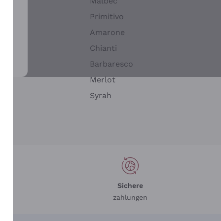
Malbec
Primitivo
Amarone
alla
Chianti
ay
Barbaresco
Merlot
n
Syrah
Sichere
zahlungen