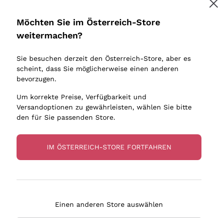
Donnafugata
Lugana
Occhipinti Arianna
Riesling
Möchten Sie im Österreich-Store
Melden Sie mich an
Biondi Santi
Sancerre
weitermachen?
Sulfite
Franz Haas
Ribolla Gi
Sie besuchen derzeit den Österreich-Store, aber es
Argiolas
Chardonn
tere Informationen finden Sie in unserem
Datenschutz-Bestimmungen
scheint, dass Sie möglicherweise einen anderen
bauern
Zenato
Pinot Gris
bevorzugen.
Ca' dei Frati
Sauvigno
Um korrekte Preise, Verfügbarkeit und
Versandoptionen zu gewährleisten, wählen Sie bitte
den für Sie passenden Store.
IM ÖSTERREICH-STORE FORTFAHREN
eferung in 2-4 Tagen
Zahlung
in Österreich
in 3 Raten
Einen anderen Store auswählen