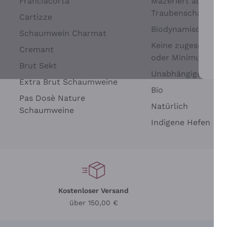
Franciacorta
Mazeriert auf
Traubenschalen
Cartizze
Biodynamisch
Schaumwein Charmat
Keine zugesetzten 
Cremant
oder Minimum
Brut Sekt
Wei
Unabhängige Wein
Extra Brut Schaumweine
Bio
Pas Dosè Nature
Natürlich
Schaumweine
Indigene Hefen
Kostenloser Versand
Li
über 150,00 €