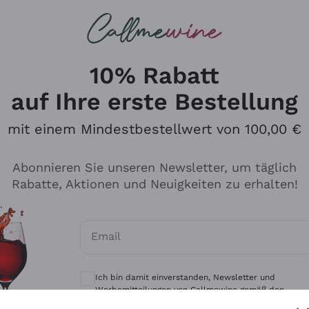
u suchst
eine
Rotweine
Champagne
10% Rabatt
auf Ihre erste Bestellung
mit einem Mindestbestellwert von 100,00 €
Durchsuchen Sie den Katalo
Abonnieren Sie unseren Newsletter, um täglich
Rabatte, Aktionen und Neuigkeiten zu erhalten!
Produzenten
Weißwei
Email
Antinori
Assyrtiko
Optionale Einwilligungen zum Erhalt von 
Ornellaia
Greco
Ich bin damit einverstanden, Newsletter und
ant
Ca' del Bosco
Gavi
Werbemitteilungen von Callmewine gemäß den -
Vorschriften zu erhalten.
Datenschutz-Bestimmungen