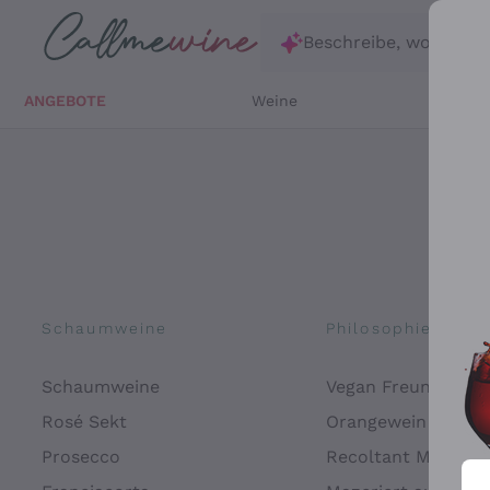
Zum Hauptinhalt springen
Beschreibe, wonach d
ANGEBOTE
Weine
Weißw
Schaumweine
Philosophien
Schaumweine
Vegan Freundlich
Rosé Sekt
Orangewein
Prosecco
Recoltant Manipul