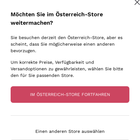
Donnafugata
Lugana
Occhipinti Arianna
Riesling
Möchten Sie im Österreich-Store
Biondi Santi
Sancerre
Melden Sie mich an
weitermachen?
Sulfite
Franz Haas
Ribolla Gi
Sie besuchen derzeit den Österreich-Store, aber es
Argiolas
Chardonn
tere Informationen finden Sie in unserem
Datenschutz-Bestimmungen
scheint, dass Sie möglicherweise einen anderen
bauern
Zenato
Pinot Gris
bevorzugen.
Ca' dei Frati
Sauvigno
Um korrekte Preise, Verfügbarkeit und
Versandoptionen zu gewährleisten, wählen Sie bitte
den für Sie passenden Store.
IM ÖSTERREICH-STORE FORTFAHREN
eferung in 2-4 Tagen
Zahlung
in Österreich
in 3 Raten
Einen anderen Store auswählen