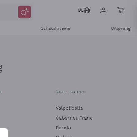
DE
r
Schaumweine
Ursprung
g
ne
Rote Weine
Valpolicella
Mitteilungen und personalisierten Angeboten
Cabernet Franc
Barolo