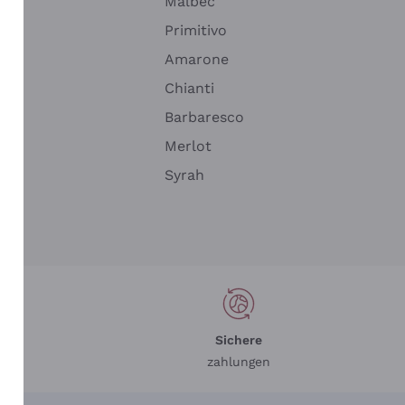
Malbec
Primitivo
Amarone
alla
Chianti
ay
Barbaresco
Merlot
n
Syrah
Sichere
zahlungen