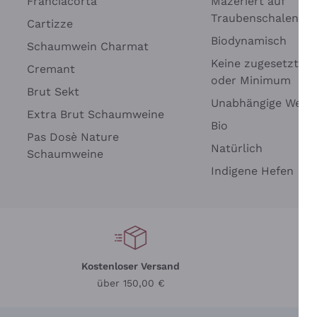
Franciacorta
Mazeriert auf
Traubenschalen
Cartizze
Biodynamisch
Schaumwein Charmat
Keine zugesetzten 
Cremant
oder Minimum
Brut Sekt
Wei
Unabhängige Wein
Extra Brut Schaumweine
Bio
Pas Dosè Nature
Natürlich
Schaumweine
Indigene Hefen
Kostenloser Versand
Li
über 150,00 €