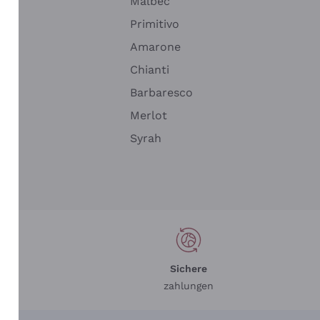
Malbec
Primitivo
Amarone
alla
Chianti
ay
Barbaresco
Merlot
n
Syrah
Sichere
zahlungen