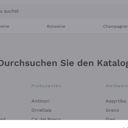
u suchst
eine
Rotweine
Champagne
Durchsuchen Sie den Katalo
Produzenten
Weißwei
Antinori
Assyrtiko
Ornellaia
Greco
ant
Ca' del Bosco
Gavi