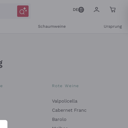
DE
r
Schaumweine
Ursprung
g
ne
Rote Weine
Valpolicella
Cabernet Franc
Barolo