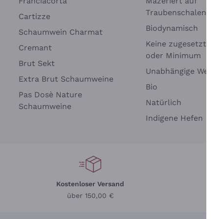
Franciacorta
Mazeriert auf
Traubenschalen
Cartizze
Biodynamisch
Schaumwein Charmat
Keine zugesetzten 
Cremant
oder Minimum
Brut Sekt
Unabhängige Wein
Extra Brut Schaumweine
Bio
Pas Dosè Nature
Natürlich
Schaumweine
Indigene Hefen
Kostenloser Versand
Li
über 150,00 €