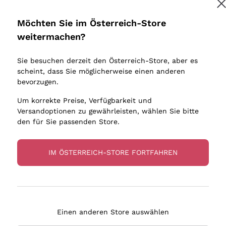
Donnafugata
Lugana
Occhipinti Arianna
Riesling
Möchten Sie im Österreich-Store
Biondi Santi
Sancerre
weitermachen?
Sulfite
Franz Haas
Ribolla Gi
Sie besuchen derzeit den Österreich-Store, aber es
Argiolas
Chardonn
scheint, dass Sie möglicherweise einen anderen
bauern
Zenato
Pinot Gris
bevorzugen.
Ca' dei Frati
Sauvigno
Um korrekte Preise, Verfügbarkeit und
Versandoptionen zu gewährleisten, wählen Sie bitte
den für Sie passenden Store.
IM ÖSTERREICH-STORE FORTFAHREN
eferung in 2-4 Tagen
Zahlung
in Österreich
in 3 Raten
Einen anderen Store auswählen