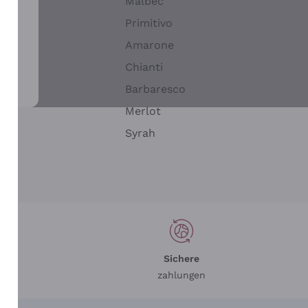
Malbec
Primitivo
Amarone
alla
Chianti
ay
Barbaresco
Merlot
n
Syrah
Sichere
zahlungen