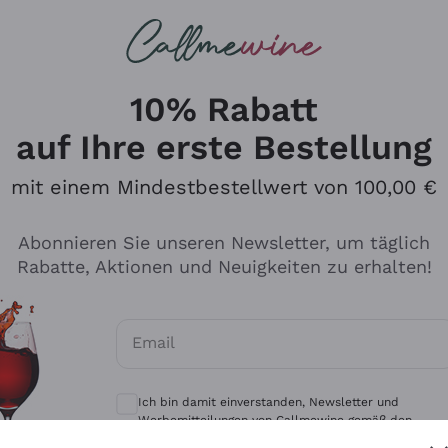
u suchst
eine
Rotweine
Champagne
10% Rabatt
auf Ihre erste Bestellung
mit einem Mindestbestellwert von 100,00 €
Durchsuchen Sie den Katalo
Abonnieren Sie unseren Newsletter, um täglich
Rabatte, Aktionen und Neuigkeiten zu erhalten!
Produzenten
Weißwei
Email
Antinori
Assyrtiko
Optionale Einwilligungen zum Erhalt von 
Ornellaia
Greco
Ich bin damit einverstanden, Newsletter und
ant
Ca' del Bosco
Gavi
Werbemitteilungen von Callmewine gemäß den -
Vorschriften zu erhalten.
Datenschutz-Bestimmungen