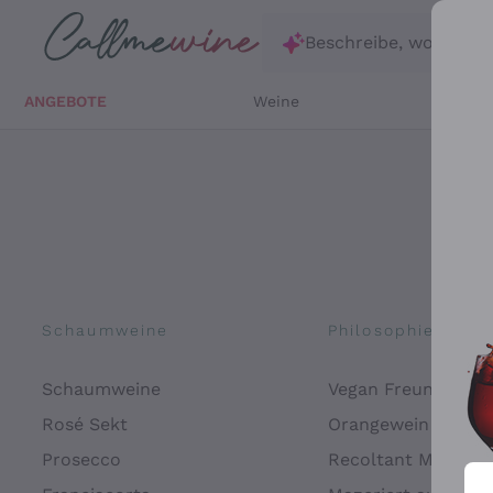
Zum Hauptinhalt springen
Beschreibe, wonach d
ANGEBOTE
Weine
Weißw
Schaumweine
Philosophien
Schaumweine
Vegan Freundlich
Rosé Sekt
Orangewein
Prosecco
Recoltant Manipul