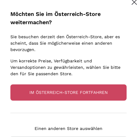
Donnafugata
Lugana
Occhipinti Arianna
Riesling
Möchten Sie im Österreich-Store
Melden Sie mich an
Biondi Santi
Sancerre
weitermachen?
Sulfite
Franz Haas
Ribolla Gi
Sie besuchen derzeit den Österreich-Store, aber es
Argiolas
Chardonn
tere Informationen finden Sie in unserem
Datenschutz-Bestimmungen
scheint, dass Sie möglicherweise einen anderen
bauern
Zenato
Pinot Gris
bevorzugen.
Ca' dei Frati
Sauvigno
Um korrekte Preise, Verfügbarkeit und
Versandoptionen zu gewährleisten, wählen Sie bitte
den für Sie passenden Store.
IM ÖSTERREICH-STORE FORTFAHREN
eferung in 2-4 Tagen
Zahlung
in Österreich
in 3 Raten
Einen anderen Store auswählen