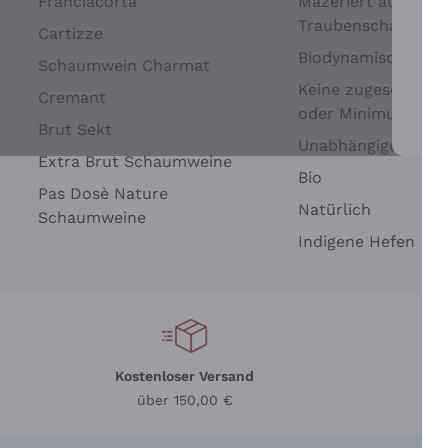
Franciacorta
Mazeriert auf
Traubenschalen
Cartizze
Biodynamisch
Schaumwein Charmat
Keine zugesetzten 
Cremant
oder Minimum
Brut Sekt
Wei
Unabhängige Wein
Extra Brut Schaumweine
Bio
Pas Dosè Nature
Natürlich
Schaumweine
Indigene Hefen
Kostenloser Versand
Li
über 150,00 €