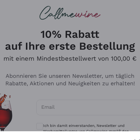
u suchst
eine
Rotweine
Champagne
10% Rabatt
auf Ihre erste Bestellung
mit einem Mindestbestellwert von 100,00 €
Durchsuchen Sie den Katalo
Abonnieren Sie unseren Newsletter, um täglich
Rabatte, Aktionen und Neuigkeiten zu erhalten!
Produzenten
Weißwei
Email
Antinori
Assyrtiko
Optionale Einwilligungen zum Erhalt von 
Ornellaia
Greco
Ich bin damit einverstanden, Newsletter und
ant
Ca' del Bosco
Gavi
Werbemitteilungen von Callmewine gemäß den -
Vorschriften zu erhalten.
Datenschutz-Bestimmungen