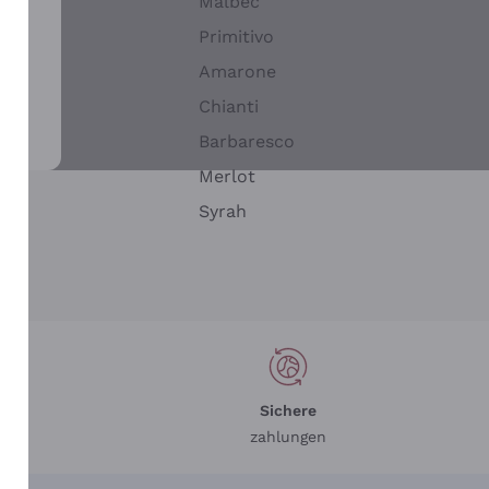
Malbec
Primitivo
Amarone
alla
Chianti
ay
Barbaresco
Merlot
n
Syrah
Sichere
zahlungen