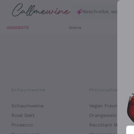
Zum Hauptinhalt springen
Beschreibe, wonach d
ANGEBOTE
Weine
Weißw
Schaumweine
Philosophien
Schaumweine
Vegan Freundlich
Rosé Sekt
Orangewein
Prosecco
Recoltant Manipul