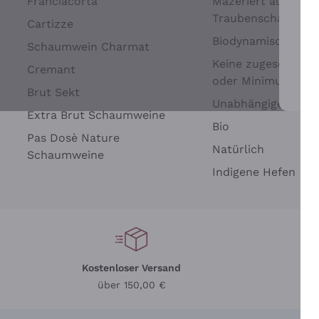
Franciacorta
Mazeriert auf
Traubenschalen
Cartizze
Biodynamisch
Schaumwein Charmat
Keine zugesetzten 
Cremant
oder Minimum
Brut Sekt
Wei
Unabhängige Wein
Extra Brut Schaumweine
Bio
Pas Dosè Nature
Natürlich
Schaumweine
Indigene Hefen
Kostenloser Versand
Li
über 150,00 €