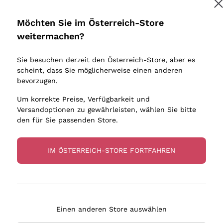
Donnafugata
Lugana
Occhipinti Arianna
Riesling
Möchten Sie im Österreich-Store
Melden Sie mich an
Biondi Santi
Sancerre
weitermachen?
Sulfite
Franz Haas
Ribolla Gi
Sie besuchen derzeit den Österreich-Store, aber es
Argiolas
Chardonn
tere Informationen finden Sie in unserem
Datenschutz-Bestimmungen
scheint, dass Sie möglicherweise einen anderen
bauern
Zenato
Pinot Gris
bevorzugen.
Ca' dei Frati
Sauvigno
Um korrekte Preise, Verfügbarkeit und
Versandoptionen zu gewährleisten, wählen Sie bitte
den für Sie passenden Store.
IM ÖSTERREICH-STORE FORTFAHREN
eferung in 2-4 Tagen
Zahlung
in Österreich
in 3 Raten
Einen anderen Store auswählen