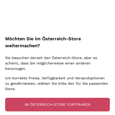
Schaumwein Charmat
Ca' del Bosco
Biodynamisch
Greco
Cremant
Donnafugata
Valpolicella
Keine zugesetzten Sulfite oder Minimum
Gavi
Brut Sekt
Occhipinti Arianna
Cabernet Franc
Unabhängige Weinbauern
Lugana
Extra Brut Schaumweine
Biondi Santi
Barolo
Kostenloser Versand
Lieferung in 2-4 Tagen
Bio
Riesling
Pas Dosè Nature Schaumweine
über 150,00 €
in Österreich
Franz Haas
Malbec
Möchten Sie im Österreich-Store
Natürlich
Sancerre
Argiolas
Primitivo
weitermachen?
Indigene Hefen
Ribolla Gialla
Zenato
Amarone
Chardonnay
Sie besuchen derzeit den Österreich-Store, aber es
Ca' dei Frati
Chianti
Zahlung
Sichere
scheint, dass Sie möglicherweise einen anderen
Pinot Gris
in 3 Raten
zahlungen
Barbaresco
bevorzugen.
Sauvignon
Merlot
Um korrekte Preise, Verfügbarkeit und Versandoptionen
zu gewährleisten, wählen Sie bitte den für Sie passenden
Syrah
Store.
Für Sie
10% Rabatt
auf Ihre
IM ÖSTERREICH-STORE FORTFAHREN
erste Bestellung!