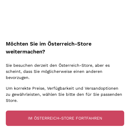
Schaumwein Charmat
Ca' del Bosco
Biodynamisch
Greco
Cremant
Donnafugata
Valpolicella
Keine zugesetzten Sulfite oder Minimum
Gavi
Brut Sekt
Occhipinti Arianna
Cabernet Franc
Unabhängige Weinbauern
Lugana
Extra Brut Schaumweine
Biondi Santi
Barolo
Kostenloser Versand
Lieferung in 2-4 Tagen
Bio
Riesling
Pas Dosè Nature Schaumweine
über 150,00 €
in Österreich
Franz Haas
Malbec
Möchten Sie im Österreich-Store
Natürlich
Sancerre
Argiolas
Primitivo
weitermachen?
Indigene Hefen
Ribolla Gialla
Zenato
Amarone
Chardonnay
Sie besuchen derzeit den Österreich-Store, aber es
Ca' dei Frati
Chianti
Zahlung
Sichere
scheint, dass Sie möglicherweise einen anderen
Pinot Gris
in 3 Raten
zahlungen
Barbaresco
bevorzugen.
Sauvignon
Merlot
Um korrekte Preise, Verfügbarkeit und Versandoptionen
zu gewährleisten, wählen Sie bitte den für Sie passenden
Syrah
Store.
Für Sie
10% Rabatt
auf Ihre
IM ÖSTERREICH-STORE FORTFAHREN
erste Bestellung!