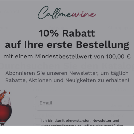
u suchst
eine
Rotweine
Champagne
10% Rabatt
auf Ihre erste Bestellung
mit einem Mindestbestellwert von 100,00 €
Durchsuchen Sie den Katalo
Abonnieren Sie unseren Newsletter, um täglich
Rabatte, Aktionen und Neuigkeiten zu erhalten!
Produzenten
Weißwei
Email
Antinori
Assyrtiko
Optionale Einwilligungen zum Erhalt von 
Ornellaia
Greco
Ich bin damit einverstanden, Newsletter und
ant
Ca' del Bosco
Gavi
Werbemitteilungen von Callmewine gemäß den -
Vorschriften zu erhalten.
Datenschutz-Bestimmungen