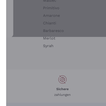
Malbec
Primitivo
Amarone
alla
Chianti
ay
Barbaresco
Merlot
n
Syrah
Sichere
zahlungen