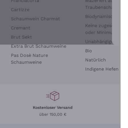
Franciacorta
Mazeriert auf
Traubenschalen
Cartizze
Biodynamisch
Schaumwein Charmat
Keine zugesetzten 
Cremant
oder Minimum
Brut Sekt
Wei
Unabhängige Wein
Extra Brut Schaumweine
Bio
Pas Dosè Nature
Natürlich
Schaumweine
Indigene Hefen
Kostenloser Versand
Li
über 150,00 €