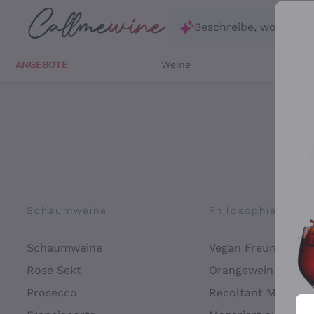
Zum Hauptinhalt springen
Beschreibe, wonach d
ANGEBOTE
Weine
Weißw
Schaumweine
Philosophien
Schaumweine
Vegan Freundlich
Rosé Sekt
Orangewein
Prosecco
Recoltant Manipul