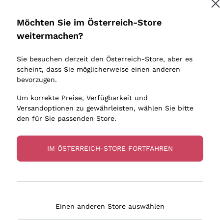
Donnafugata
Lugana
Occhipinti Arianna
Riesling
Möchten Sie im Österreich-Store
Melden Sie mich an
Biondi Santi
Sancerre
weitermachen?
Sulfite
Franz Haas
Ribolla Gi
Sie besuchen derzeit den Österreich-Store, aber es
Argiolas
Chardonn
tere Informationen finden Sie in unserem
Datenschutz-Bestimmungen
scheint, dass Sie möglicherweise einen anderen
bauern
Zenato
Pinot Gris
bevorzugen.
Ca' dei Frati
Sauvigno
Um korrekte Preise, Verfügbarkeit und
Versandoptionen zu gewährleisten, wählen Sie bitte
den für Sie passenden Store.
IM ÖSTERREICH-STORE FORTFAHREN
eferung in 2-4 Tagen
Zahlung
in Österreich
in 3 Raten
Einen anderen Store auswählen