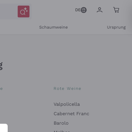
DE
r
Schaumweine
Ursprung
g
ne
Rote Weine
Valpolicella
Cabernet Franc
Barolo