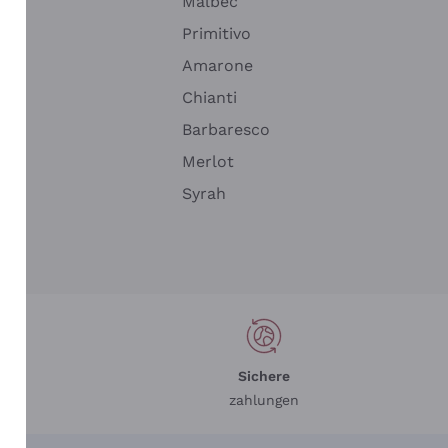
Malbec
Primitivo
Amarone
alla
Chianti
ay
Barbaresco
Merlot
n
Syrah
Sichere
zahlungen