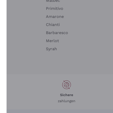
Malbec
Primitivo
Amarone
alla
Chianti
ay
Barbaresco
Merlot
n
Syrah
Sichere
zahlungen