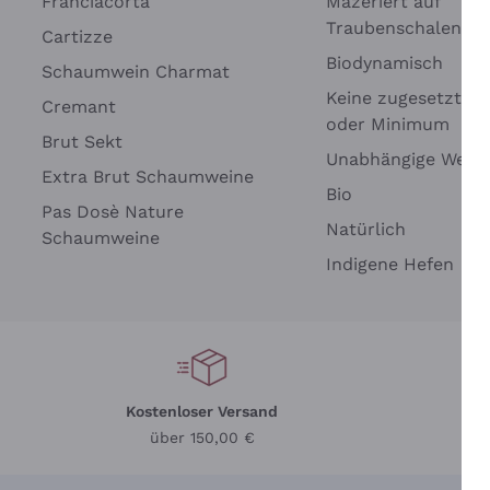
Franciacorta
Mazeriert auf
Traubenschalen
Cartizze
Biodynamisch
Schaumwein Charmat
Keine zugesetzten 
Cremant
oder Minimum
Brut Sekt
Unabhängige Wein
Wei
Extra Brut Schaumweine
Bio
Pas Dosè Nature
Natürlich
Schaumweine
Indigene Hefen
Kostenloser Versand
Li
über 150,00 €