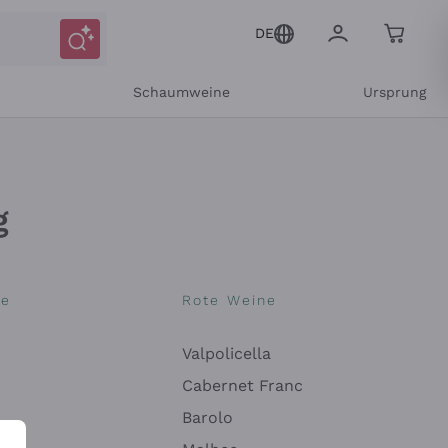
DE
r
Schaumweine
Ursprung
g
ne
Rote Weine
Valpolicella
Cabernet Franc
itteilungen und personalisierten Angeboten
Barolo