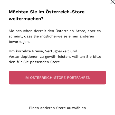
Donnafugata
Lugana
Vorschriften zu erhalten.
Datenschutz-Bestimmungen
Occhipinti Arianna
Riesling
Möchten Sie im Österreich-Store
Biondi Santi
Sancerre
weitermachen?
Sulfite
Melden Sie mich an
Franz Haas
Ribolla Gi
Sie besuchen derzeit den Österreich-Store, aber es
Argiolas
Chardonn
scheint, dass Sie möglicherweise einen anderen
bauern
tere Informationen finden Sie in unserem
Datenschutz-Bestimmungen
Zenato
Pinot Gris
bevorzugen.
Ca' dei Frati
Sauvigno
Um korrekte Preise, Verfügbarkeit und
Versandoptionen zu gewährleisten, wählen Sie bitte
den für Sie passenden Store.
IM ÖSTERREICH-STORE FORTFAHREN
eferung in 2-4 Tagen
Zahlung
in Österreich
in 3 Raten
Einen anderen Store auswählen