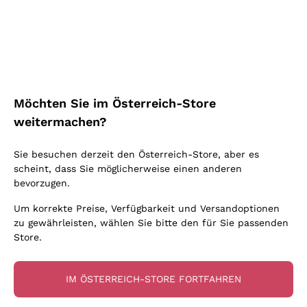
Schaumwein Charmat
Ca' del Bosco
Biodynamisch
Greco
Cremant
Donnafugata
Valpolicella
Keine zugesetzten Sulfite oder Minimum
Gavi
Brut Sekt
Occhipinti Arianna
Cabernet Franc
Unabhängige Weinbauern
Lugana
Extra Brut Schaumweine
Biondi Santi
Barolo
Kostenloser Versand
Lieferung in 2-4 Tagen
Bio
Riesling
Pas Dosè Nature Schaumweine
über 150,00 €
in Österreich
Franz Haas
Malbec
Möchten Sie im Österreich-Store
Natürlich
Sancerre
Argiolas
Primitivo
weitermachen?
Indigene Hefen
Ribolla Gialla
Zenato
Amarone
Chardonnay
Sie besuchen derzeit den Österreich-Store, aber es
Ca' dei Frati
Chianti
Zahlung
Sichere
scheint, dass Sie möglicherweise einen anderen
Pinot Gris
in 3 Raten
zahlungen
Barbaresco
bevorzugen.
Sauvignon
Merlot
Um korrekte Preise, Verfügbarkeit und Versandoptionen
zu gewährleisten, wählen Sie bitte den für Sie passenden
Syrah
Store.
Für Sie
10% Rabatt
auf Ihre
IM ÖSTERREICH-STORE FORTFAHREN
erste Bestellung!