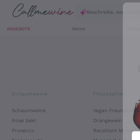
Zum Hauptinhalt springen
Beschreibe, wonach d
ANGEBOTE
Weine
Weißw
Schaumweine
Philosophien
Schaumweine
Vegan Freundlich
Rosé Sekt
Orangewein
Prosecco
Recoltant Manipul