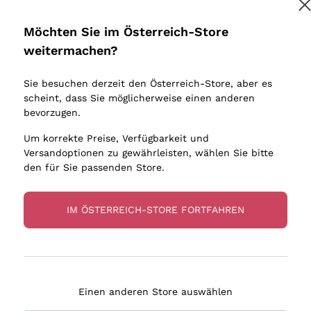
Donnafugata
Lugana
Occhipinti Arianna
Riesling
Möchten Sie im Österreich-Store
Melden Sie mich an
Biondi Santi
Sancerre
weitermachen?
Sulfite
Franz Haas
Ribolla Gi
Sie besuchen derzeit den Österreich-Store, aber es
Argiolas
Chardonn
tere Informationen finden Sie in unserem
Datenschutz-Bestimmungen
scheint, dass Sie möglicherweise einen anderen
bauern
Zenato
Pinot Gris
bevorzugen.
Ca' dei Frati
Sauvigno
Um korrekte Preise, Verfügbarkeit und
Versandoptionen zu gewährleisten, wählen Sie bitte
den für Sie passenden Store.
IM ÖSTERREICH-STORE FORTFAHREN
eferung in 2-4 Tagen
Zahlung
in Österreich
in 3 Raten
Einen anderen Store auswählen