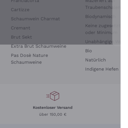
Franciacorta
Mazeriert auf
Traubenschalen
Cartizze
Biodynamisch
Schaumwein Charmat
Keine zugesetzten 
Cremant
oder Minimum
Brut Sekt
Wei
Unabhängige Wein
Extra Brut Schaumweine
Bio
Pas Dosè Nature
Natürlich
Schaumweine
Indigene Hefen
Kostenloser Versand
Li
über 150,00 €