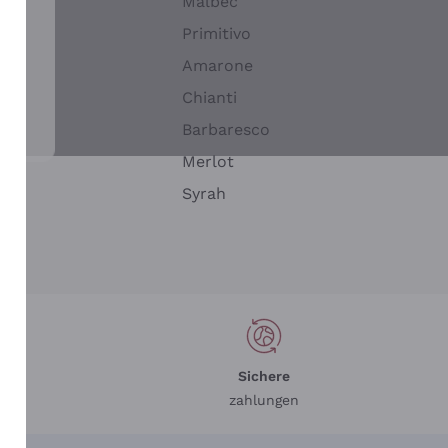
Malbec
Primitivo
Amarone
alla
Chianti
ay
Barbaresco
Merlot
n
Syrah
Sichere
zahlungen