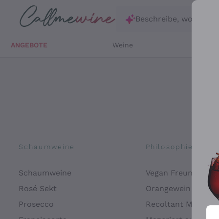
Zum Hauptinhalt springen
Beschreibe, wonach d
ANGEBOTE
Weine
Weißw
Schaumweine
Philosophien
Schaumweine
Vegan Freundlich
Rosé Sekt
Orangewein
Prosecco
Recoltant Manipul