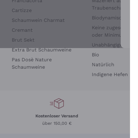
Franciacorta
Mazeriert auf
Traubenschalen
Cartizze
Biodynamisch
Schaumwein Charmat
Keine zugesetzten 
Cremant
oder Minimum
Brut Sekt
Wei
Unabhängige Wein
Extra Brut Schaumweine
Bio
Pas Dosè Nature
Natürlich
Schaumweine
Indigene Hefen
Kostenloser Versand
Li
über 150,00 €