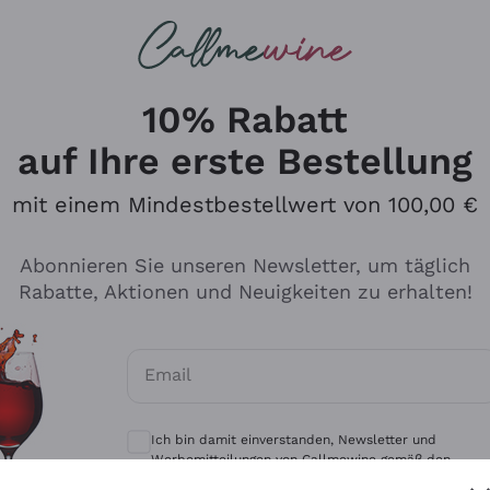
u suchst
eine
Rotweine
Champagne
10% Rabatt
auf Ihre erste Bestellung
mit einem Mindestbestellwert von 100,00 €
Durchsuchen Sie den Katalo
Abonnieren Sie unseren Newsletter, um täglich
Rabatte, Aktionen und Neuigkeiten zu erhalten!
Produzenten
Weißwei
Email
Antinori
Assyrtiko
Optionale Einwilligungen zum Erhalt von 
Ornellaia
Greco
Ich bin damit einverstanden, Newsletter und
ant
Ca' del Bosco
Gavi
Werbemitteilungen von Callmewine gemäß den -
Vorschriften zu erhalten.
Datenschutz-Bestimmungen