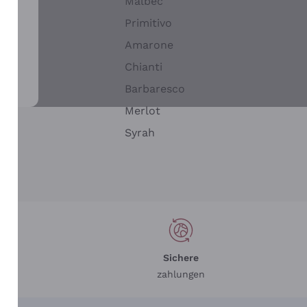
Malbec
Primitivo
Amarone
alla
Chianti
ay
Barbaresco
Merlot
n
Syrah
Sichere
zahlungen