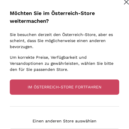
Donnafugata
Lugana
Occhipinti Arianna
Riesling
Möchten Sie im Österreich-Store
Melden Sie mich an
Biondi Santi
Sancerre
weitermachen?
Sulfite
Franz Haas
Ribolla Gi
Sie besuchen derzeit den Österreich-Store, aber es
Argiolas
Chardonn
tere Informationen finden Sie in unserem
Datenschutz-Bestimmungen
scheint, dass Sie möglicherweise einen anderen
bauern
Zenato
Pinot Gris
bevorzugen.
Ca' dei Frati
Sauvigno
Um korrekte Preise, Verfügbarkeit und
Versandoptionen zu gewährleisten, wählen Sie bitte
den für Sie passenden Store.
IM ÖSTERREICH-STORE FORTFAHREN
eferung in 2-4 Tagen
Zahlung
in Österreich
in 3 Raten
Einen anderen Store auswählen