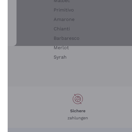
Malbec
Primitivo
Amarone
alla
Chianti
ay
Barbaresco
Merlot
n
Syrah
Sichere
zahlungen