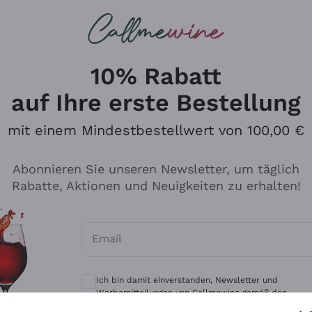
u suchst
eine
Rotweine
Champagne
10% Rabatt
auf Ihre erste Bestellung
mit einem Mindestbestellwert von 100,00 €
Durchsuchen Sie den Katalo
Abonnieren Sie unseren Newsletter, um täglich
Rabatte, Aktionen und Neuigkeiten zu erhalten!
Produzenten
Weißwei
Email
Antinori
Assyrtiko
Optionale Einwilligungen zum Erhalt von 
Ornellaia
Greco
Ich bin damit einverstanden, Newsletter und
ant
Ca' del Bosco
Gavi
Werbemitteilungen von Callmewine gemäß den -
Vorschriften zu erhalten.
Datenschutz-Bestimmungen