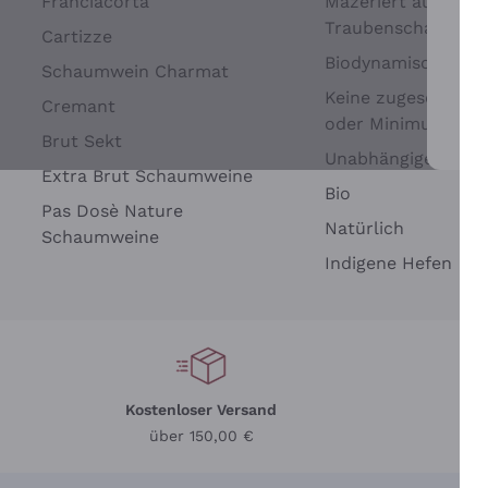
Franciacorta
Mazeriert auf
Traubenschalen
Cartizze
Biodynamisch
Schaumwein Charmat
Keine zugesetzten 
Cremant
oder Minimum
Brut Sekt
Wei
Unabhängige Wein
Extra Brut Schaumweine
Bio
Pas Dosè Nature
Natürlich
Schaumweine
Indigene Hefen
Kostenloser Versand
Li
über 150,00 €