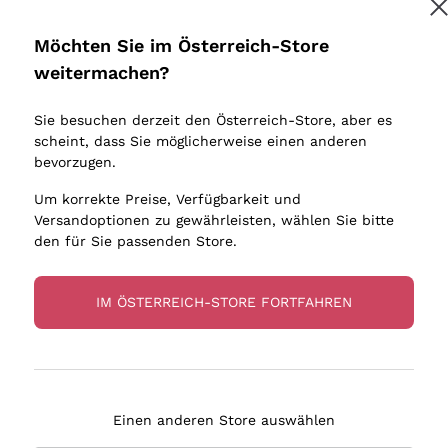
Donnafugata
Lugana
Occhipinti Arianna
Riesling
Möchten Sie im Österreich-Store
Melden Sie mich an
Biondi Santi
Sancerre
weitermachen?
Sulfite
Franz Haas
Ribolla Gi
Sie besuchen derzeit den Österreich-Store, aber es
Argiolas
Chardonn
tere Informationen finden Sie in unserem
Datenschutz-Bestimmungen
scheint, dass Sie möglicherweise einen anderen
bauern
Zenato
Pinot Gris
bevorzugen.
Ca' dei Frati
Sauvigno
Um korrekte Preise, Verfügbarkeit und
Versandoptionen zu gewährleisten, wählen Sie bitte
den für Sie passenden Store.
IM ÖSTERREICH-STORE FORTFAHREN
eferung in 2-4 Tagen
Zahlung
in Österreich
in 3 Raten
Einen anderen Store auswählen