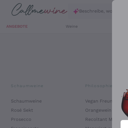
Zum Hauptinhalt springen
Beschreibe, wonach d
ANGEBOTE
Weine
Weißw
Schaumweine
Philosophien
Schaumweine
Vegan Freundlich
Rosé Sekt
Orangewein
Prosecco
Recoltant Manipul