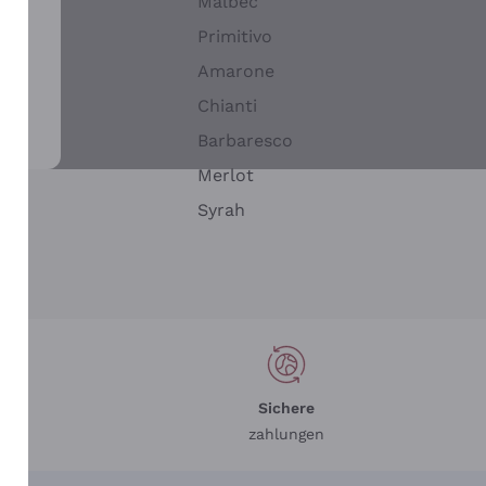
Malbec
Primitivo
Amarone
alla
Chianti
ay
Barbaresco
Merlot
n
Syrah
Sichere
zahlungen