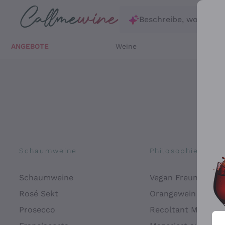
Zum Hauptinhalt springen
Beschreibe, wonach d
ANGEBOTE
Weine
Weißw
Schaumweine
Philosophien
Schaumweine
Vegan Freundlich
Rosé Sekt
Orangewein
Prosecco
Recoltant Manipul