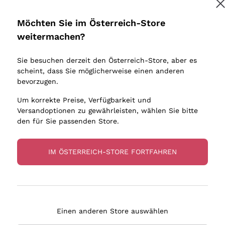
Donnafugata
Lugana
Occhipinti Arianna
Riesling
Möchten Sie im Österreich-Store
Melden Sie mich an
Biondi Santi
Sancerre
weitermachen?
Sulfite
Franz Haas
Ribolla Gi
Sie besuchen derzeit den Österreich-Store, aber es
Argiolas
Chardonn
tere Informationen finden Sie in unserem
Datenschutz-Bestimmungen
scheint, dass Sie möglicherweise einen anderen
bauern
Zenato
Pinot Gris
bevorzugen.
Ca' dei Frati
Sauvigno
Um korrekte Preise, Verfügbarkeit und
Versandoptionen zu gewährleisten, wählen Sie bitte
den für Sie passenden Store.
IM ÖSTERREICH-STORE FORTFAHREN
eferung in 2-4 Tagen
Zahlung
in Österreich
in 3 Raten
Einen anderen Store auswählen