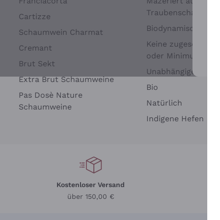
Franciacorta
Mazeriert auf
Traubenschalen
Cartizze
Biodynamisch
Schaumwein Charmat
Keine zugesetzten 
Cremant
oder Minimum
Brut Sekt
Wei
Unabhängige Wein
Extra Brut Schaumweine
Bio
Pas Dosè Nature
Natürlich
Schaumweine
Indigene Hefen
Kostenloser Versand
Li
über 150,00 €