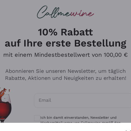
u suchst
eine
Rotweine
Champagne
10% Rabatt
auf Ihre erste Bestellung
mit einem Mindestbestellwert von 100,00 €
Durchsuchen Sie den Katalo
Abonnieren Sie unseren Newsletter, um täglich
Rabatte, Aktionen und Neuigkeiten zu erhalten!
Produzenten
Weißwei
Email
Antinori
Assyrtiko
Optionale Einwilligungen zum Erhalt von 
Ornellaia
Greco
Ich bin damit einverstanden, Newsletter und
ant
Ca' del Bosco
Gavi
Werbemitteilungen von Callmewine gemäß den -
Vorschriften zu erhalten.
Datenschutz-Bestimmungen