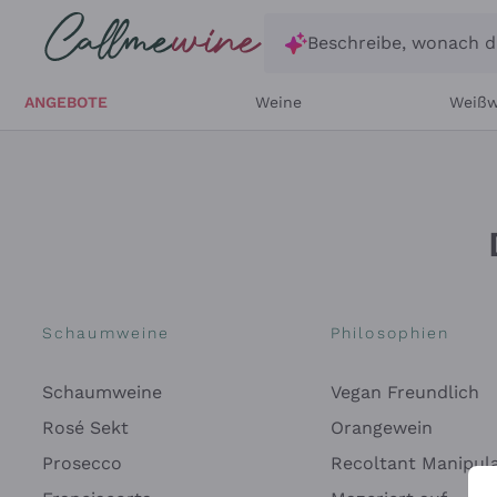
Zum Hauptinhalt springen
Beschreibe, wonach d
ANGEBOTE
Weine
Weißw
Schaumweine
Philosophien
Schaumweine
Vegan Freundlich
Rosé Sekt
Orangewein
Prosecco
Recoltant Manipul