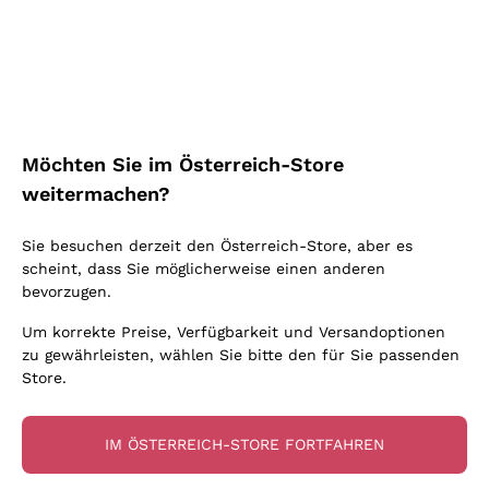
Schaumwein Charmat
Ca' del Bosco
Biodynamisch
Greco
Cremant
Donnafugata
Valpolicella
Keine zugesetzten Sulfite oder Minimum
Gavi
Brut Sekt
Occhipinti Arianna
Cabernet Franc
Unabhängige Weinbauern
Lugana
Extra Brut Schaumweine
Biondi Santi
Barolo
Kostenloser Versand
Lieferung in 2-4 Tagen
Bio
Riesling
Pas Dosè Nature Schaumweine
über 150,00 €
in Österreich
Franz Haas
Malbec
Möchten Sie im Österreich-Store
Natürlich
Sancerre
Argiolas
Primitivo
weitermachen?
Indigene Hefen
Ribolla Gialla
Zenato
Amarone
Chardonnay
Sie besuchen derzeit den Österreich-Store, aber es
Ca' dei Frati
Chianti
Zahlung
Sichere
scheint, dass Sie möglicherweise einen anderen
Pinot Gris
in 3 Raten
zahlungen
Barbaresco
bevorzugen.
Sauvignon
Merlot
Um korrekte Preise, Verfügbarkeit und Versandoptionen
zu gewährleisten, wählen Sie bitte den für Sie passenden
Syrah
Store.
Für Sie
10% Rabatt
auf Ihre
IM ÖSTERREICH-STORE FORTFAHREN
erste Bestellung!