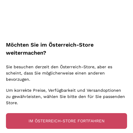
Schaumwein Charmat
Ca' del Bosco
Biodynamisch
Greco
Cremant
Donnafugata
Valpolicella
Keine zugesetzten Sulfite oder Minimum
Gavi
Brut Sekt
Occhipinti Arianna
Cabernet Franc
Unabhängige Weinbauern
Lugana
Extra Brut Schaumweine
Biondi Santi
Barolo
Kostenloser Versand
Lieferung in 2-4 Tagen
Bio
Riesling
Pas Dosè Nature Schaumweine
über 150,00 €
in Österreich
Franz Haas
Malbec
Möchten Sie im Österreich-Store
Natürlich
Sancerre
Argiolas
Primitivo
weitermachen?
Indigene Hefen
Ribolla Gialla
Zenato
Amarone
Chardonnay
Sie besuchen derzeit den Österreich-Store, aber es
Ca' dei Frati
Chianti
Zahlung
Sichere
scheint, dass Sie möglicherweise einen anderen
Pinot Gris
in 3 Raten
zahlungen
Barbaresco
bevorzugen.
Sauvignon
Merlot
Um korrekte Preise, Verfügbarkeit und Versandoptionen
zu gewährleisten, wählen Sie bitte den für Sie passenden
Syrah
Store.
Für Sie
10% Rabatt
auf Ihre
IM ÖSTERREICH-STORE FORTFAHREN
erste Bestellung!