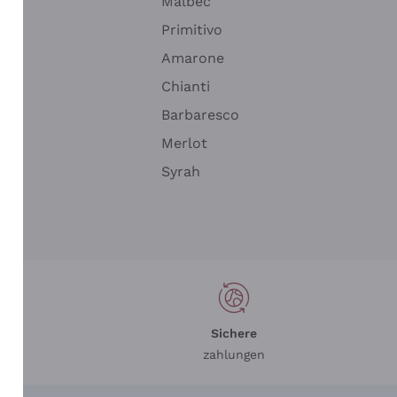
Malbec
Primitivo
Amarone
alla
Chianti
ay
Barbaresco
Merlot
n
Syrah
Sichere
zahlungen