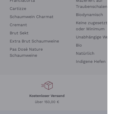
Franciacorta
Mazeriert auf
Traubenschalen
Cartizze
Biodynamisch
Schaumwein Charmat
Keine zugesetzten 
Cremant
oder Minimum
Brut Sekt
Wei
Unabhängige Wein
Extra Brut Schaumweine
Bio
Pas Dosè Nature
Natürlich
Schaumweine
Indigene Hefen
Kostenloser Versand
Li
über 150,00 €