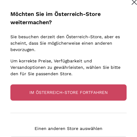
Donnafugata
Lugana
Occhipinti Arianna
Riesling
Möchten Sie im Österreich-Store
Biondi Santi
Sancerre
Melden Sie mich an
weitermachen?
Sulfite
Franz Haas
Ribolla Gi
Sie besuchen derzeit den Österreich-Store, aber es
Argiolas
Chardonn
tere Informationen finden Sie in unserem
Datenschutz-Bestimmungen
scheint, dass Sie möglicherweise einen anderen
bauern
Zenato
Pinot Gris
bevorzugen.
Ca' dei Frati
Sauvigno
Um korrekte Preise, Verfügbarkeit und
Versandoptionen zu gewährleisten, wählen Sie bitte
den für Sie passenden Store.
IM ÖSTERREICH-STORE FORTFAHREN
eferung in 2-4 Tagen
Zahlung
in Österreich
in 3 Raten
Einen anderen Store auswählen