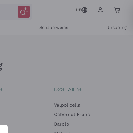
DE
r
Schaumweine
Ursprung
g
ne
Rote Weine
Valpolicella
Mitteilungen und personalisierten Angeboten
Cabernet Franc
Barolo