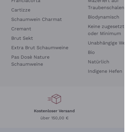
Franciacorta
Mazeriert auf
Traubenschalen
Cartizze
Biodynamisch
Schaumwein Charmat
Keine zugesetzten 
Cremant
oder Minimum
Brut Sekt
Wei
Unabhängige Wein
Extra Brut Schaumweine
Bio
Pas Dosè Nature
Natürlich
Schaumweine
Indigene Hefen
Kostenloser Versand
Li
über 150,00 €