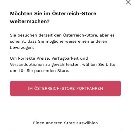
Donnafugata
Lugana
Occhipinti Arianna
Riesling
Möchten Sie im Österreich-Store
Biondi Santi
Sancerre
Melden Sie mich an
weitermachen?
Sulfite
Franz Haas
Ribolla Gi
Sie besuchen derzeit den Österreich-Store, aber es
Argiolas
Chardonn
tere Informationen finden Sie in unserem
Datenschutz-Bestimmungen
scheint, dass Sie möglicherweise einen anderen
bauern
Zenato
Pinot Gris
bevorzugen.
Ca' dei Frati
Sauvigno
Um korrekte Preise, Verfügbarkeit und
Versandoptionen zu gewährleisten, wählen Sie bitte
den für Sie passenden Store.
IM ÖSTERREICH-STORE FORTFAHREN
eferung in 2-4 Tagen
Zahlung
in Österreich
in 3 Raten
Einen anderen Store auswählen