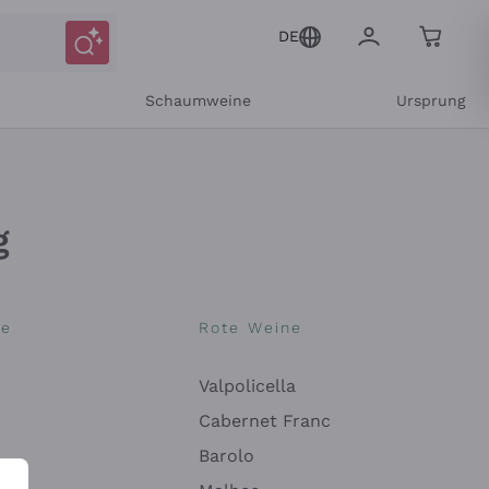
DE
r
Schaumweine
Ursprung
g
ne
Rote Weine
Valpolicella
Mitteilungen und personalisierten Angeboten
Cabernet Franc
Barolo