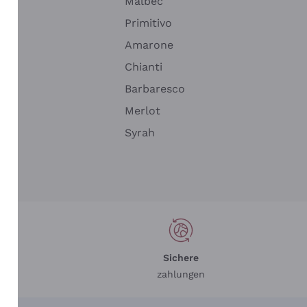
Malbec
Primitivo
Amarone
alla
Chianti
ay
Barbaresco
Merlot
n
Syrah
Sichere
zahlungen