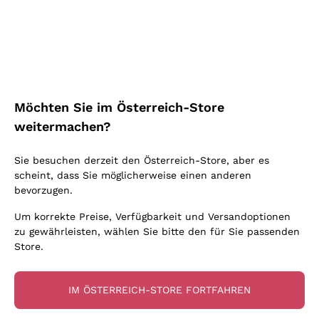
Schaumwein Charmat
Ca' del Bosco
Biodynamisch
Greco
Cremant
Donnafugata
Valpolicella
Keine zugesetzten Sulfite oder Minimum
Gavi
Brut Sekt
Occhipinti Arianna
Cabernet Franc
Unabhängige Weinbauern
Lugana
Extra Brut Schaumweine
Biondi Santi
Barolo
Kostenloser Versand
Lieferung in 2-4 Tagen
Bio
Riesling
Pas Dosè Nature Schaumweine
über 150,00 €
in Österreich
Franz Haas
Malbec
Möchten Sie im Österreich-Store
Natürlich
Sancerre
Argiolas
Primitivo
weitermachen?
Indigene Hefen
Ribolla Gialla
Zenato
Amarone
Chardonnay
Sie besuchen derzeit den Österreich-Store, aber es
Ca' dei Frati
Chianti
Zahlung
Sichere
scheint, dass Sie möglicherweise einen anderen
Pinot Gris
in 3 Raten
zahlungen
Barbaresco
bevorzugen.
Sauvignon
Merlot
Um korrekte Preise, Verfügbarkeit und Versandoptionen
zu gewährleisten, wählen Sie bitte den für Sie passenden
Syrah
Store.
Für Sie
10% Rabatt
auf Ihre
IM ÖSTERREICH-STORE FORTFAHREN
erste Bestellung!