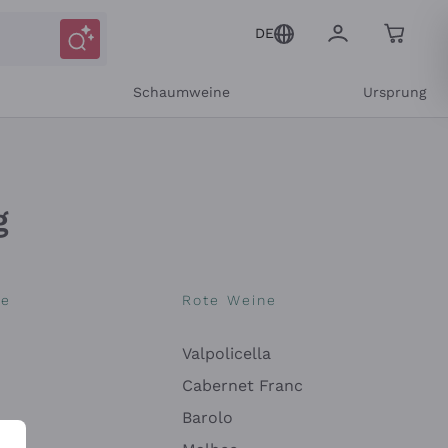
DE
r
Schaumweine
Ursprung
g
ne
Rote Weine
Valpolicella
Cabernet Franc
itteilungen und personalisierten Angeboten
Barolo