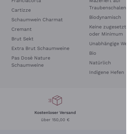
Franciacorta
Mazeriert auf
Traubenschalen
Cartizze
Biodynamisch
Schaumwein Charmat
Keine zugesetzten 
Cremant
oder Minimum
Brut Sekt
Wei
Unabhängige Wein
Extra Brut Schaumweine
Bio
Pas Dosè Nature
Natürlich
Schaumweine
Indigene Hefen
Kostenloser Versand
Li
über 150,00 €