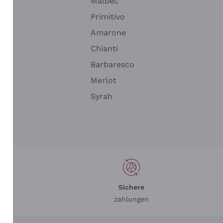
Malbec
Primitivo
Amarone
alla
Chianti
ay
Barbaresco
Merlot
n
Syrah
Sichere
zahlungen