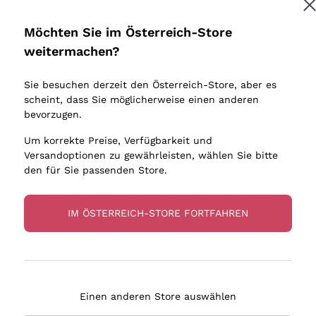
Donnafugata
Lugana
Vorschriften zu erhalten.
Datenschutz-Bestimmungen
Occhipinti Arianna
Riesling
Möchten Sie im Österreich-Store
Biondi Santi
Sancerre
weitermachen?
Melden Sie mich an
Sulfite
Franz Haas
Ribolla Gi
Sie besuchen derzeit den Österreich-Store, aber es
Argiolas
Chardonn
scheint, dass Sie möglicherweise einen anderen
tere Informationen finden Sie in unserem
Datenschutz-Bestimmungen
bauern
Zenato
Pinot Gris
bevorzugen.
Ca' dei Frati
Sauvigno
Um korrekte Preise, Verfügbarkeit und
Versandoptionen zu gewährleisten, wählen Sie bitte
den für Sie passenden Store.
IM ÖSTERREICH-STORE FORTFAHREN
eferung in 2-4 Tagen
Zahlung
in Österreich
in 3 Raten
Einen anderen Store auswählen