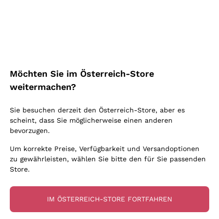
Schaumwein Charmat
Ca' del Bosco
Biodynamisch
Greco
Cremant
Donnafugata
Valpolicella
Keine zugesetzten Sulfite oder Minimum
Gavi
Brut Sekt
Occhipinti Arianna
Cabernet Franc
Unabhängige Weinbauern
Lugana
Extra Brut Schaumweine
Biondi Santi
Barolo
Kostenloser Versand
Lieferung in 2-4 Tagen
Bio
Riesling
Pas Dosè Nature Schaumweine
über 150,00 €
in Österreich
Franz Haas
Malbec
Möchten Sie im Österreich-Store
Natürlich
Sancerre
Argiolas
Primitivo
weitermachen?
Indigene Hefen
Ribolla Gialla
Zenato
Amarone
Chardonnay
Sie besuchen derzeit den Österreich-Store, aber es
Ca' dei Frati
Chianti
Zahlung
Sichere
scheint, dass Sie möglicherweise einen anderen
Pinot Gris
in 3 Raten
zahlungen
Barbaresco
bevorzugen.
Sauvignon
Merlot
Um korrekte Preise, Verfügbarkeit und Versandoptionen
zu gewährleisten, wählen Sie bitte den für Sie passenden
Syrah
Store.
Für Sie
10% Rabatt
auf Ihre
IM ÖSTERREICH-STORE FORTFAHREN
erste Bestellung!