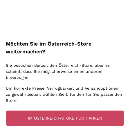
Schaumwein Charmat
Ca' del Bosco
Biodynamisch
Greco
Cremant
Donnafugata
Valpolicella
Keine zugesetzten Sulfite oder Minimum
Gavi
Brut Sekt
Occhipinti Arianna
Cabernet Franc
Unabhängige Weinbauern
Lugana
Extra Brut Schaumweine
Biondi Santi
Barolo
Kostenloser Versand
Lieferung in 2-4 Tagen
Bio
Riesling
Pas Dosè Nature Schaumweine
über 150,00 €
in Österreich
Franz Haas
Malbec
Möchten Sie im Österreich-Store
Natürlich
Sancerre
Argiolas
Primitivo
weitermachen?
Indigene Hefen
Ribolla Gialla
Zenato
Amarone
Chardonnay
Sie besuchen derzeit den Österreich-Store, aber es
Ca' dei Frati
Chianti
Zahlung
Sichere
scheint, dass Sie möglicherweise einen anderen
Pinot Gris
in 3 Raten
zahlungen
Barbaresco
bevorzugen.
Sauvignon
Merlot
Um korrekte Preise, Verfügbarkeit und Versandoptionen
zu gewährleisten, wählen Sie bitte den für Sie passenden
Syrah
Store.
Für Sie
10% Rabatt
auf Ihre
IM ÖSTERREICH-STORE FORTFAHREN
erste Bestellung!