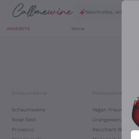
Zum Hauptinhalt springen
Beschreibe, wonach d
ANGEBOTE
Weine
Weißw
Schaumweine
Philosophien
Schaumweine
Vegan Freundlich
Rosé Sekt
Orangewein
Prosecco
Recoltant Manipul