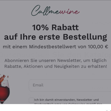
u suchst
eine
Rotweine
Champagne
10% Rabatt
auf Ihre erste Bestellung
mit einem Mindestbestellwert von 100,00 €
Durchsuchen Sie den Katalo
Abonnieren Sie unseren Newsletter, um täglich
Rabatte, Aktionen und Neuigkeiten zu erhalten!
Produzenten
Weißwei
Email
Antinori
Assyrtiko
Optionale Einwilligungen zum Erhalt von 
Ornellaia
Greco
Ich bin damit einverstanden, Newsletter und
ant
Ca' del Bosco
Gavi
Werbemitteilungen von Callmewine gemäß den -
Vorschriften zu erhalten.
Datenschutz-Bestimmungen