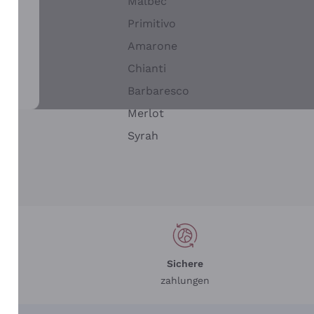
Malbec
Primitivo
Amarone
alla
Chianti
ay
Barbaresco
Merlot
n
Syrah
Sichere
zahlungen