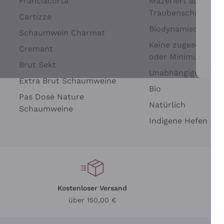
Franciacorta
Mazeriert auf
Traubenschalen
Cartizze
Biodynamisch
Schaumwein Charmat
Keine zugesetzten 
Cremant
oder Minimum
Brut Sekt
Wei
Unabhängige Wein
Extra Brut Schaumweine
Bio
Pas Dosè Nature
Natürlich
Schaumweine
Indigene Hefen
Kostenloser Versand
Li
über 150,00 €