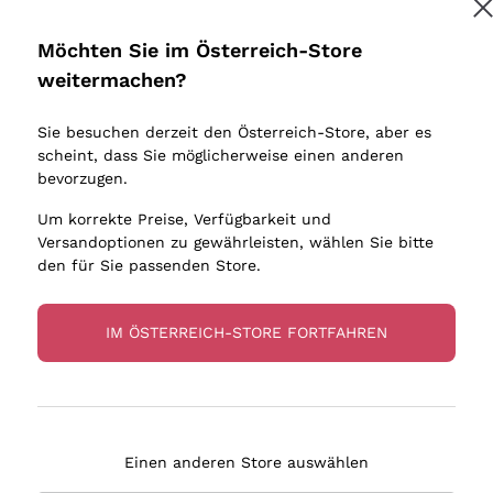
Donnafugata
Lugana
Occhipinti Arianna
Riesling
Möchten Sie im Österreich-Store
Melden Sie mich an
Biondi Santi
Sancerre
weitermachen?
Sulfite
Franz Haas
Ribolla Gi
Sie besuchen derzeit den Österreich-Store, aber es
Argiolas
Chardonn
tere Informationen finden Sie in unserem
Datenschutz-Bestimmungen
scheint, dass Sie möglicherweise einen anderen
bauern
Zenato
Pinot Gris
bevorzugen.
Ca' dei Frati
Sauvigno
Um korrekte Preise, Verfügbarkeit und
Versandoptionen zu gewährleisten, wählen Sie bitte
den für Sie passenden Store.
IM ÖSTERREICH-STORE FORTFAHREN
eferung in 2-4 Tagen
Zahlung
in Österreich
in 3 Raten
Einen anderen Store auswählen