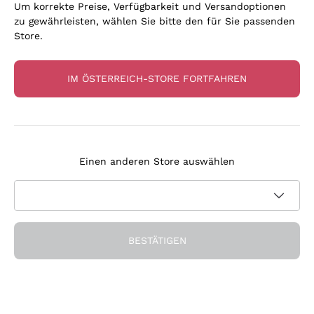
Um korrekte Preise, Verfügbarkeit und Versandoptionen
Häufig gestellte Fragen
zu gewährleisten, wählen Sie bitte den für Sie passenden
Store.
Wer kann sich bei Callmewine 4
Business registrieren?
IM ÖSTERREICH-STORE FORTFAHREN
Gibt es eine Mindestbestellmenge?
Einen anderen Store auswählen
Unterscheiden sich die Preise von
denen auf der Callmewine-Website?
Was kostet die Beratung durch den
Sommelier?
BESTÄTIGEN
Wie schnell werden Bestellungen
geliefert?