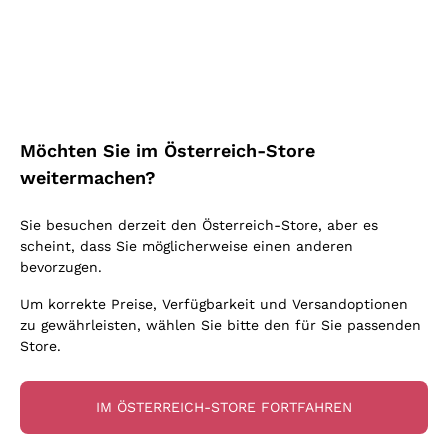
Schaumwein Charmat
Ca' del Bosco
Biodynamisch
Greco
Cremant
Donnafugata
Valpolicella
Keine zugesetzten Sulfite oder Minimum
Gavi
Brut Sekt
Occhipinti Arianna
Cabernet Franc
Unabhängige Weinbauern
Lugana
Extra Brut Schaumweine
Biondi Santi
Barolo
Kostenloser Versand
Lieferung in 2-4 Tagen
Bio
Riesling
Pas Dosè Nature Schaumweine
über 150,00 €
in Österreich
Franz Haas
Malbec
Möchten Sie im Österreich-Store
Natürlich
Sancerre
Argiolas
Primitivo
weitermachen?
Indigene Hefen
Ribolla Gialla
Zenato
Amarone
Chardonnay
Sie besuchen derzeit den Österreich-Store, aber es
Ca' dei Frati
Chianti
Zahlung
Sichere
scheint, dass Sie möglicherweise einen anderen
Pinot Gris
in 3 Raten
zahlungen
Barbaresco
bevorzugen.
Sauvignon
Merlot
Um korrekte Preise, Verfügbarkeit und Versandoptionen
zu gewährleisten, wählen Sie bitte den für Sie passenden
Syrah
Store.
Für Sie
10% Rabatt
auf Ihre
IM ÖSTERREICH-STORE FORTFAHREN
erste Bestellung!