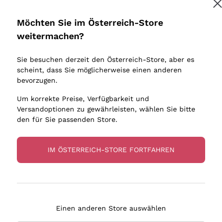
Donnafugata
Lugana
Occhipinti Arianna
Riesling
Möchten Sie im Österreich-Store
Melden Sie mich an
Biondi Santi
Sancerre
weitermachen?
Sulfite
Franz Haas
Ribolla Gi
Sie besuchen derzeit den Österreich-Store, aber es
Argiolas
Chardonn
tere Informationen finden Sie in unserem
Datenschutz-Bestimmungen
scheint, dass Sie möglicherweise einen anderen
bauern
Zenato
Pinot Gris
bevorzugen.
Ca' dei Frati
Sauvigno
Um korrekte Preise, Verfügbarkeit und
Versandoptionen zu gewährleisten, wählen Sie bitte
den für Sie passenden Store.
IM ÖSTERREICH-STORE FORTFAHREN
eferung in 2-4 Tagen
Zahlung
in Österreich
in 3 Raten
Einen anderen Store auswählen