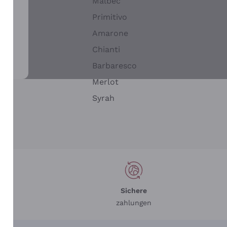
Malbec
Primitivo
Amarone
alla
Chianti
ay
Barbaresco
Merlot
n
Syrah
Sichere
zahlungen