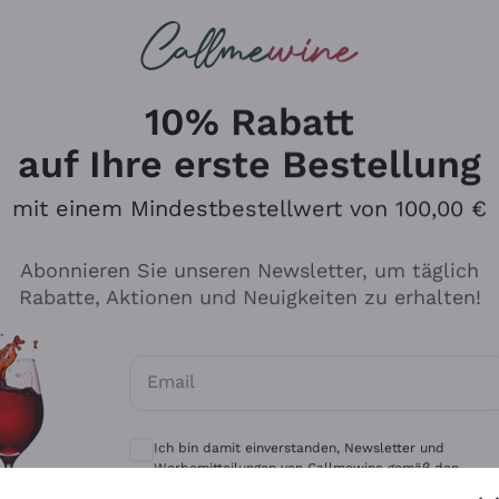
u suchst
eine
Rotweine
Champagne
10% Rabatt
auf Ihre erste Bestellung
mit einem Mindestbestellwert von 100,00 €
Durchsuchen Sie den Katalo
Abonnieren Sie unseren Newsletter, um täglich
Rabatte, Aktionen und Neuigkeiten zu erhalten!
Produzenten
Weißwei
Email
Antinori
Assyrtiko
Optionale Einwilligungen zum Erhalt von 
Ornellaia
Greco
Ich bin damit einverstanden, Newsletter und
ant
Ca' del Bosco
Gavi
Werbemitteilungen von Callmewine gemäß den -
Vorschriften zu erhalten.
Datenschutz-Bestimmungen