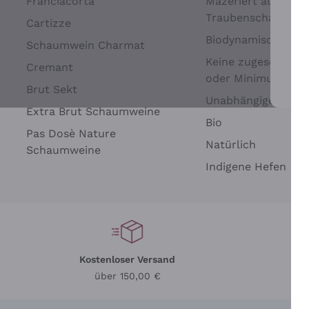
Franciacorta
Mazeriert auf
Traubenschalen
Cartizze
Biodynamisch
Schaumwein Charmat
Keine zugesetzten 
Cremant
oder Minimum
Brut Sekt
Wei
Unabhängige Wein
Extra Brut Schaumweine
Bio
Pas Dosè Nature
Natürlich
Schaumweine
Indigene Hefen
Kostenloser Versand
Li
über 150,00 €