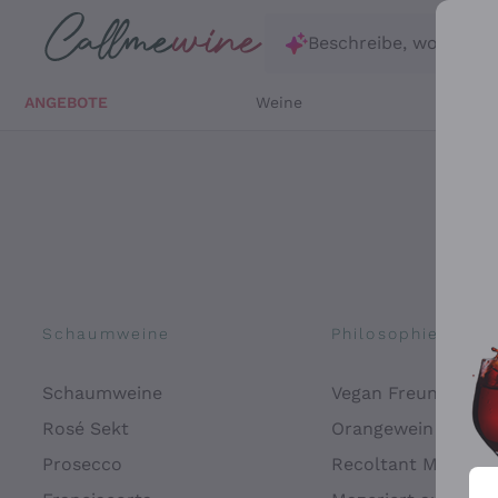
Zum Hauptinhalt springen
Beschreibe, wonach d
ANGEBOTE
Weine
Weißw
Schaumweine
Philosophien
Schaumweine
Vegan Freundlich
Rosé Sekt
Orangewein
Prosecco
Recoltant Manipul