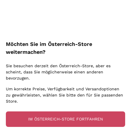
Schaumwein Charmat
Ca' del Bosco
Biodynamisch
Greco
Cremant
Donnafugata
Valpolicella
Keine zugesetzten Sulfite oder Minimum
Gavi
Brut Sekt
Occhipinti Arianna
Cabernet Franc
Unabhängige Weinbauern
Lugana
Extra Brut Schaumweine
Biondi Santi
Barolo
Kostenloser Versand
Lieferung in 2-4 Tagen
Bio
Riesling
Pas Dosè Nature Schaumweine
über 150,00 €
in Österreich
Franz Haas
Malbec
Möchten Sie im Österreich-Store
Natürlich
Sancerre
Argiolas
Primitivo
weitermachen?
Indigene Hefen
Ribolla Gialla
Zenato
Amarone
Chardonnay
Sie besuchen derzeit den Österreich-Store, aber es
Ca' dei Frati
Chianti
Zahlung
Sichere
scheint, dass Sie möglicherweise einen anderen
Pinot Gris
in 3 Raten
zahlungen
Barbaresco
bevorzugen.
Sauvignon
Merlot
Um korrekte Preise, Verfügbarkeit und Versandoptionen
zu gewährleisten, wählen Sie bitte den für Sie passenden
Syrah
Store.
Für Sie
10% Rabatt
auf Ihre
IM ÖSTERREICH-STORE FORTFAHREN
erste Bestellung!