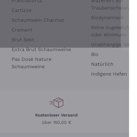
Franciacorta
Mazeriert auf
Traubenschalen
Cartizze
Biodynamisch
Schaumwein Charmat
Keine zugesetzten 
Cremant
oder Minimum
Brut Sekt
Wei
Unabhängige Wein
Extra Brut Schaumweine
Bio
Pas Dosè Nature
Natürlich
Schaumweine
Indigene Hefen
Kostenloser Versand
Li
über 150,00 €