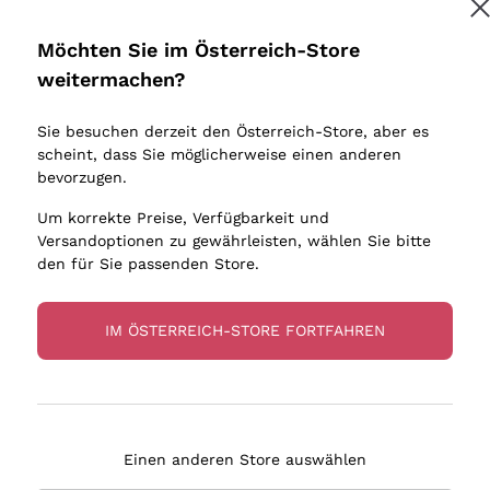
Donnafugata
Lugana
Occhipinti Arianna
Riesling
Möchten Sie im Österreich-Store
Melden Sie mich an
Biondi Santi
Sancerre
weitermachen?
Sulfite
Franz Haas
Ribolla Gi
Sie besuchen derzeit den Österreich-Store, aber es
Argiolas
Chardonn
tere Informationen finden Sie in unserem
Datenschutz-Bestimmungen
scheint, dass Sie möglicherweise einen anderen
bauern
Zenato
Pinot Gris
bevorzugen.
Ca' dei Frati
Sauvigno
Um korrekte Preise, Verfügbarkeit und
Versandoptionen zu gewährleisten, wählen Sie bitte
den für Sie passenden Store.
IM ÖSTERREICH-STORE FORTFAHREN
eferung in 2-4 Tagen
Zahlung
in Österreich
in 3 Raten
Einen anderen Store auswählen