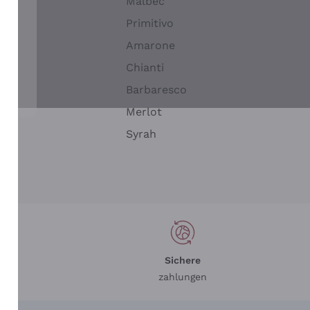
Malbec
Primitivo
Amarone
alla
Chianti
ay
Barbaresco
Merlot
n
Syrah
Sichere
zahlungen