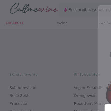
Zum Hauptinhalt springen
Beschreibe, wonach d
ANGEBOTE
Weine
Weißw
Schaumweine
Philosophien
Schaumweine
Vegan Freundlich
Rosé Sekt
Orangewein
Prosecco
Recoltant Manipul