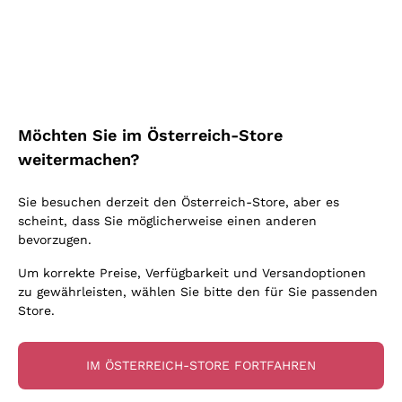
Schaumwein Charmat
Ca' del Bosco
Biodynamisch
Greco
Cremant
Donnafugata
Valpolicella
Keine zugesetzten Sulfite oder Minimum
Gavi
Brut Sekt
Occhipinti Arianna
Cabernet Franc
Unabhängige Weinbauern
Lugana
Extra Brut Schaumweine
Biondi Santi
Barolo
Kostenloser Versand
Lieferung in 2-4 Tagen
Bio
Riesling
Pas Dosè Nature Schaumweine
über 150,00 €
in Österreich
Franz Haas
Malbec
Möchten Sie im Österreich-Store
Natürlich
Sancerre
Argiolas
Primitivo
weitermachen?
Indigene Hefen
Ribolla Gialla
Zenato
Amarone
Chardonnay
Sie besuchen derzeit den Österreich-Store, aber es
Ca' dei Frati
Chianti
Zahlung
Sichere
scheint, dass Sie möglicherweise einen anderen
Pinot Gris
in 3 Raten
zahlungen
Barbaresco
bevorzugen.
Sauvignon
Merlot
Um korrekte Preise, Verfügbarkeit und Versandoptionen
zu gewährleisten, wählen Sie bitte den für Sie passenden
Syrah
Store.
Für Sie
10% Rabatt
auf Ihre
IM ÖSTERREICH-STORE FORTFAHREN
erste Bestellung!