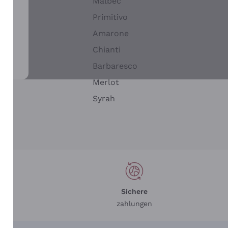
Malbec
Primitivo
Amarone
alla
Chianti
ay
Barbaresco
Merlot
n
Syrah
Sichere
zahlungen