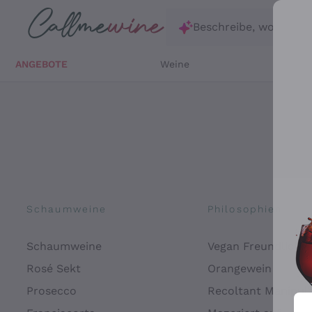
Zum Hauptinhalt springen
Beschreibe, wonach d
ANGEBOTE
Weine
Weißw
Schaumweine
Philosophien
Schaumweine
Vegan Freundlich
Rosé Sekt
Orangewein
Prosecco
Recoltant Manipul