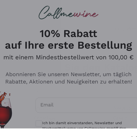
u suchst
eine
Rotweine
Champagne
10% Rabatt
auf Ihre erste Bestellung
mit einem Mindestbestellwert von 100,00 €
Durchsuchen Sie den Katalo
Abonnieren Sie unseren Newsletter, um täglich
Rabatte, Aktionen und Neuigkeiten zu erhalten!
Produzenten
Weißwei
Email
Antinori
Assyrtiko
Optionale Einwilligungen zum Erhalt von 
Ornellaia
Greco
Ich bin damit einverstanden, Newsletter und
ant
Ca' del Bosco
Gavi
Werbemitteilungen von Callmewine gemäß den -
Vorschriften zu erhalten.
Datenschutz-Bestimmungen