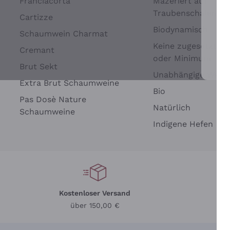
Franciacorta
Mazeriert auf
Traubenschalen
Cartizze
Biodynamisch
Schaumwein Charmat
Keine zugesetzten 
Cremant
oder Minimum
Brut Sekt
Wei
Unabhängige Wein
Extra Brut Schaumweine
Bio
Pas Dosè Nature
Natürlich
Schaumweine
Indigene Hefen
Kostenloser Versand
Li
über 150,00 €