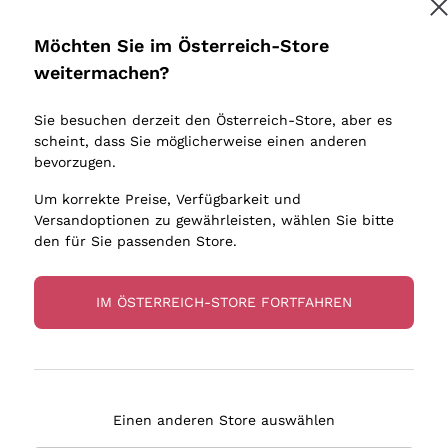
Donnafugata
Lugana
Occhipinti Arianna
Riesling
Möchten Sie im Österreich-Store
Melden Sie mich an
Biondi Santi
Sancerre
weitermachen?
Sulfite
Franz Haas
Ribolla Gi
Sie besuchen derzeit den Österreich-Store, aber es
Argiolas
Chardonn
tere Informationen finden Sie in unserem
Datenschutz-Bestimmungen
scheint, dass Sie möglicherweise einen anderen
bauern
Zenato
Pinot Gris
bevorzugen.
Ca' dei Frati
Sauvigno
Um korrekte Preise, Verfügbarkeit und
Versandoptionen zu gewährleisten, wählen Sie bitte
den für Sie passenden Store.
IM ÖSTERREICH-STORE FORTFAHREN
eferung in 2-4 Tagen
Zahlung
in Österreich
in 3 Raten
Einen anderen Store auswählen