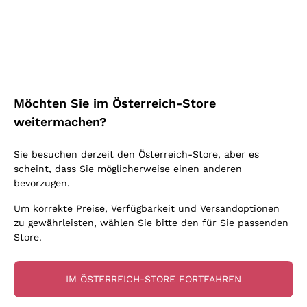
Schaumwein Charmat
Ca' del Bosco
Biodynamisch
Greco
Cremant
Donnafugata
Valpolicella
Keine zugesetzten Sulfite oder Minimum
Gavi
Brut Sekt
Occhipinti Arianna
Cabernet Franc
Unabhängige Weinbauern
Lugana
Extra Brut Schaumweine
Biondi Santi
Barolo
Kostenloser Versand
Lieferung in 2-4 Tagen
Bio
Riesling
Pas Dosè Nature Schaumweine
über 150,00 €
in Österreich
Franz Haas
Malbec
Möchten Sie im Österreich-Store
Natürlich
Sancerre
Argiolas
Primitivo
weitermachen?
Indigene Hefen
Ribolla Gialla
Zenato
Amarone
Chardonnay
Sie besuchen derzeit den Österreich-Store, aber es
Ca' dei Frati
Chianti
Zahlung
Sichere
scheint, dass Sie möglicherweise einen anderen
Pinot Gris
in 3 Raten
zahlungen
Barbaresco
bevorzugen.
Sauvignon
Merlot
Um korrekte Preise, Verfügbarkeit und Versandoptionen
zu gewährleisten, wählen Sie bitte den für Sie passenden
Syrah
Store.
Für Sie
10% Rabatt
auf Ihre
IM ÖSTERREICH-STORE FORTFAHREN
erste Bestellung!