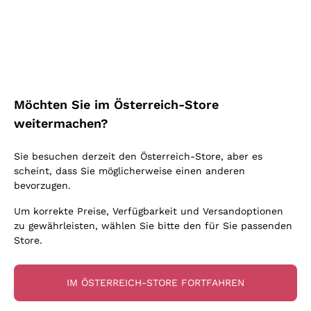
Schaumwein Charmat
Ca' del Bosco
Biodynamisch
Greco
Cremant
Donnafugata
Valpolicella
Keine zugesetzten Sulfite oder Minimum
Gavi
Brut Sekt
Occhipinti Arianna
Cabernet Franc
Unabhängige Weinbauern
Lugana
Extra Brut Schaumweine
Biondi Santi
Barolo
Kostenloser Versand
Lieferung in 2-4 Tagen
Bio
Riesling
Pas Dosè Nature Schaumweine
über 150,00 €
in Österreich
Franz Haas
Malbec
Möchten Sie im Österreich-Store
Natürlich
Sancerre
Argiolas
Primitivo
weitermachen?
Indigene Hefen
Ribolla Gialla
Zenato
Amarone
Chardonnay
Sie besuchen derzeit den Österreich-Store, aber es
Ca' dei Frati
Chianti
Zahlung
Sichere
scheint, dass Sie möglicherweise einen anderen
Pinot Gris
in 3 Raten
zahlungen
Barbaresco
bevorzugen.
Sauvignon
Merlot
Um korrekte Preise, Verfügbarkeit und Versandoptionen
zu gewährleisten, wählen Sie bitte den für Sie passenden
Syrah
Store.
Für Sie
10% Rabatt
auf Ihre
IM ÖSTERREICH-STORE FORTFAHREN
erste Bestellung!