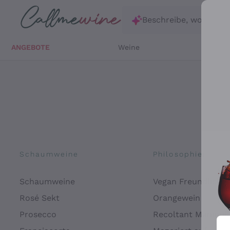
Zum Hauptinhalt springen
Beschreibe, wonach d
ANGEBOTE
Weine
Weißw
Schaumweine
Philosophien
Schaumweine
Vegan Freundlich
Rosé Sekt
Orangewein
Prosecco
Recoltant Manipul