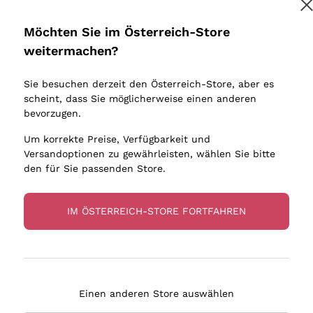
Donnafugata
Lugana
Occhipinti Arianna
Riesling
Möchten Sie im Österreich-Store
Melden Sie mich an
Biondi Santi
Sancerre
weitermachen?
Sulfite
Franz Haas
Ribolla Gi
Sie besuchen derzeit den Österreich-Store, aber es
Argiolas
Chardonn
tere Informationen finden Sie in unserem
Datenschutz-Bestimmungen
scheint, dass Sie möglicherweise einen anderen
bauern
Zenato
Pinot Gris
bevorzugen.
Ca' dei Frati
Sauvigno
Um korrekte Preise, Verfügbarkeit und
Versandoptionen zu gewährleisten, wählen Sie bitte
den für Sie passenden Store.
IM ÖSTERREICH-STORE FORTFAHREN
eferung in 2-4 Tagen
Zahlung
in Österreich
in 3 Raten
Einen anderen Store auswählen