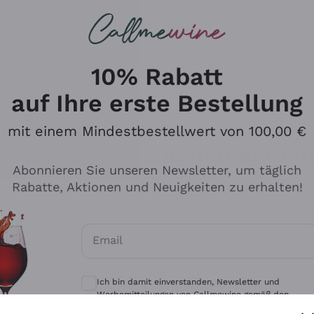
u suchst
eine
Rotweine
Champagne
10% Rabatt
auf Ihre erste Bestellung
mit einem Mindestbestellwert von 100,00 €
Durchsuchen Sie den Katalo
Abonnieren Sie unseren Newsletter, um täglich
Rabatte, Aktionen und Neuigkeiten zu erhalten!
Produzenten
Weißwei
Email
Antinori
Assyrtiko
Optionale Einwilligungen zum Erhalt von 
Ornellaia
Greco
Ich bin damit einverstanden, Newsletter und
ant
Ca' del Bosco
Gavi
Werbemitteilungen von Callmewine gemäß den -
Vorschriften zu erhalten.
Datenschutz-Bestimmungen