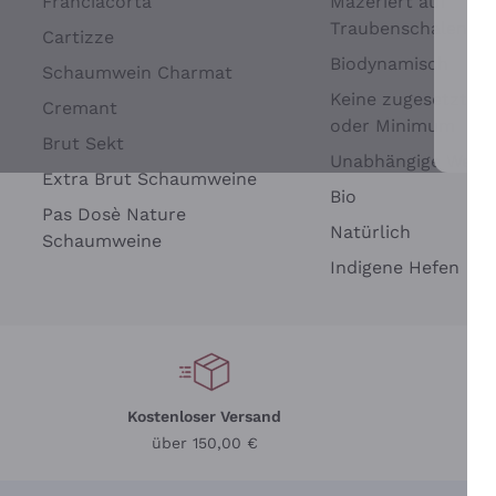
Franciacorta
Mazeriert auf
Traubenschalen
Cartizze
Biodynamisch
Schaumwein Charmat
Keine zugesetzten 
Cremant
oder Minimum
Brut Sekt
Wei
Unabhängige Wein
Extra Brut Schaumweine
Bio
Pas Dosè Nature
Natürlich
Schaumweine
Indigene Hefen
Kostenloser Versand
Li
über 150,00 €