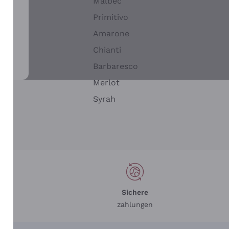
Malbec
Primitivo
Amarone
alla
Chianti
ay
Barbaresco
Merlot
n
Syrah
Sichere
zahlungen