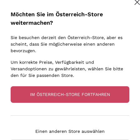
Donnafugata
Lugana
Occhipinti Arianna
Riesling
Möchten Sie im Österreich-Store
Melden Sie mich an
Biondi Santi
Sancerre
weitermachen?
Sulfite
Franz Haas
Ribolla Gi
Sie besuchen derzeit den Österreich-Store, aber es
Argiolas
Chardonn
tere Informationen finden Sie in unserem
Datenschutz-Bestimmungen
scheint, dass Sie möglicherweise einen anderen
bauern
Zenato
Pinot Gris
bevorzugen.
Ca' dei Frati
Sauvigno
Um korrekte Preise, Verfügbarkeit und
Versandoptionen zu gewährleisten, wählen Sie bitte
den für Sie passenden Store.
IM ÖSTERREICH-STORE FORTFAHREN
eferung in 2-4 Tagen
Zahlung
in Österreich
in 3 Raten
Einen anderen Store auswählen