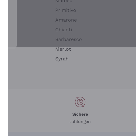
Malbec
Primitivo
Amarone
alla
Chianti
ay
Barbaresco
Merlot
n
Syrah
Sichere
zahlungen