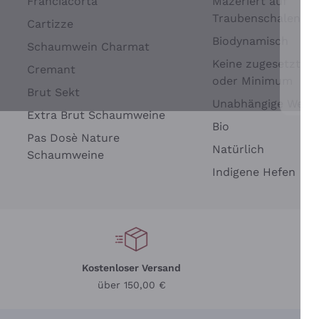
Franciacorta
Mazeriert auf
Traubenschalen
Cartizze
Biodynamisch
Schaumwein Charmat
Keine zugesetzten 
Cremant
oder Minimum
Brut Sekt
Wei
Unabhängige Wein
Extra Brut Schaumweine
Bio
Pas Dosè Nature
Natürlich
Schaumweine
Indigene Hefen
Kostenloser Versand
Li
über 150,00 €