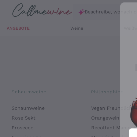
Zum Hauptinhalt springen
Beschreibe, wonach d
ANGEBOTE
Weine
Weißw
Schaumweine
Philosophien
Schaumweine
Vegan Freundlich
Rosé Sekt
Orangewein
Prosecco
Recoltant Manipul