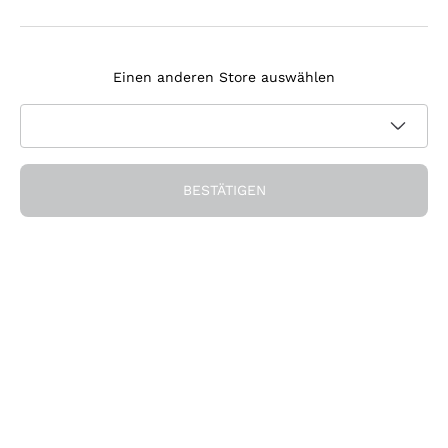
Melden Sie sich für den Newsletter an
Einen anderen Store auswählen
Ich bin damit einverstanden, Newsletter und
Werbemitteilungen von Callmewine gemäß den -Vorschriften
Datenschutz-Bestimmungen
zu erhalten.
Erhalten Sie den Rabatt!
BESTÄTIGEN
Die Firma
Über uns
Brauchen Sie Hilfe?
Kundendienst
Werden Sie Mitglied der Gemeinschaft
AGB
Widerrufsformular für Bestellung
Die App herunterladen