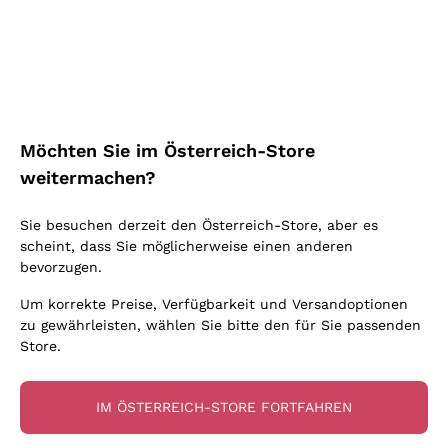
Schaumwein Charmat
Ca' del Bosco
Biodynamisch
Greco
Cremant
Donnafugata
Valpolicella
Keine zugesetzten Sulfite oder Minimum
Gavi
Brut Sekt
Occhipinti Arianna
Cabernet Franc
Unabhängige Weinbauern
Lugana
Extra Brut Schaumweine
Biondi Santi
Barolo
Kostenloser Versand
Lieferung in 2-4 Tagen
Bio
Riesling
Pas Dosè Nature Schaumweine
über 150,00 €
in Österreich
Franz Haas
Malbec
Möchten Sie im Österreich-Store
Natürlich
Sancerre
Argiolas
Primitivo
weitermachen?
Indigene Hefen
Ribolla Gialla
Zenato
Amarone
Chardonnay
Sie besuchen derzeit den Österreich-Store, aber es
Ca' dei Frati
Chianti
Zahlung
Sichere
scheint, dass Sie möglicherweise einen anderen
Pinot Gris
in 3 Raten
zahlungen
Barbaresco
bevorzugen.
Sauvignon
Merlot
Um korrekte Preise, Verfügbarkeit und Versandoptionen
zu gewährleisten, wählen Sie bitte den für Sie passenden
Syrah
Store.
Für Sie
10% Rabatt
auf Ihre
IM ÖSTERREICH-STORE FORTFAHREN
erste Bestellung!