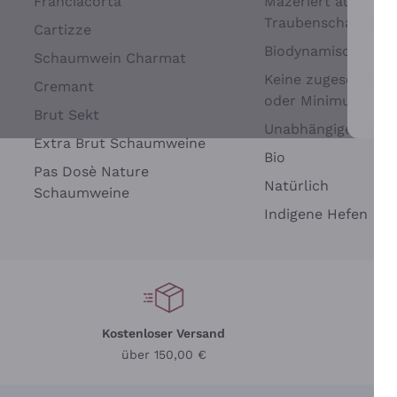
Franciacorta
Mazeriert auf
Traubenschalen
Cartizze
Biodynamisch
Schaumwein Charmat
Keine zugesetzten 
Cremant
oder Minimum
Brut Sekt
Wei
Unabhängige Wein
Extra Brut Schaumweine
Bio
Pas Dosè Nature
Natürlich
Schaumweine
Indigene Hefen
Kostenloser Versand
Li
über 150,00 €