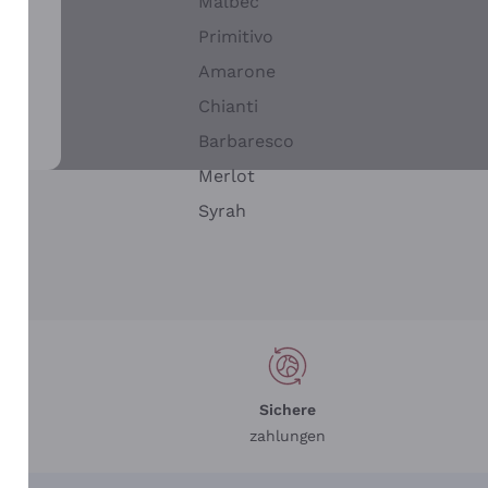
Malbec
Primitivo
Amarone
alla
Chianti
ay
Barbaresco
Merlot
n
Syrah
Sichere
zahlungen