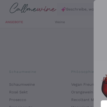
Zum Hauptinhalt springen
Beschreibe, wonach d
ANGEBOTE
Weine
Weißw
Schaumweine
Philosophien
Schaumweine
Vegan Freundlich
Rosé Sekt
Orangewein
Prosecco
Recoltant Manipul