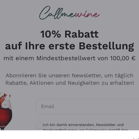
u suchst
eine
Rotweine
Champagne
10% Rabatt
auf Ihre erste Bestellung
mit einem Mindestbestellwert von 100,00 €
Durchsuchen Sie den Katalo
Abonnieren Sie unseren Newsletter, um täglich
Rabatte, Aktionen und Neuigkeiten zu erhalten!
Produzenten
Weißwei
Email
Antinori
Assyrtiko
Optionale Einwilligungen zum Erhalt von 
Ornellaia
Greco
Ich bin damit einverstanden, Newsletter und
ant
Ca' del Bosco
Gavi
Werbemitteilungen von Callmewine gemäß den -
Vorschriften zu erhalten.
Datenschutz-Bestimmungen