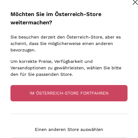
Donnafugata
Lugana
Occhipinti Arianna
Riesling
Möchten Sie im Österreich-Store
Melden Sie mich an
Biondi Santi
Sancerre
weitermachen?
Sulfite
Franz Haas
Ribolla Gi
Sie besuchen derzeit den Österreich-Store, aber es
Argiolas
Chardonn
tere Informationen finden Sie in unserem
Datenschutz-Bestimmungen
scheint, dass Sie möglicherweise einen anderen
bauern
Zenato
Pinot Gris
bevorzugen.
Ca' dei Frati
Sauvigno
Um korrekte Preise, Verfügbarkeit und
Versandoptionen zu gewährleisten, wählen Sie bitte
den für Sie passenden Store.
IM ÖSTERREICH-STORE FORTFAHREN
eferung in 2-4 Tagen
Zahlung
in Österreich
in 3 Raten
Einen anderen Store auswählen