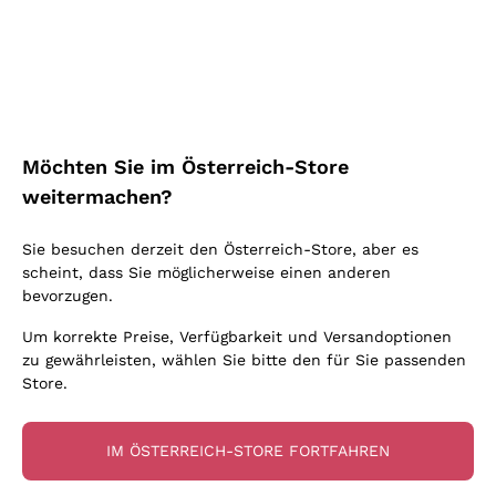
Schaumwein Charmat
Ca' del Bosco
Biodynamisch
Greco
Cremant
Donnafugata
Valpolicella
Keine zugesetzten Sulfite oder Minimum
Gavi
Brut Sekt
Occhipinti Arianna
Cabernet Franc
Unabhängige Weinbauern
Lugana
Extra Brut Schaumweine
Biondi Santi
Barolo
Kostenloser Versand
Lieferung in 2-4 Tagen
Bio
Riesling
Pas Dosè Nature Schaumweine
über 150,00 €
in Österreich
Franz Haas
Malbec
Möchten Sie im Österreich-Store
Natürlich
Sancerre
Argiolas
Primitivo
weitermachen?
Indigene Hefen
Ribolla Gialla
Zenato
Amarone
Chardonnay
Sie besuchen derzeit den Österreich-Store, aber es
Ca' dei Frati
Chianti
Zahlung
Sichere
scheint, dass Sie möglicherweise einen anderen
Pinot Gris
in 3 Raten
zahlungen
Barbaresco
bevorzugen.
Sauvignon
Merlot
Um korrekte Preise, Verfügbarkeit und Versandoptionen
zu gewährleisten, wählen Sie bitte den für Sie passenden
Syrah
Store.
Für Sie
10% Rabatt
auf Ihre
IM ÖSTERREICH-STORE FORTFAHREN
erste Bestellung!