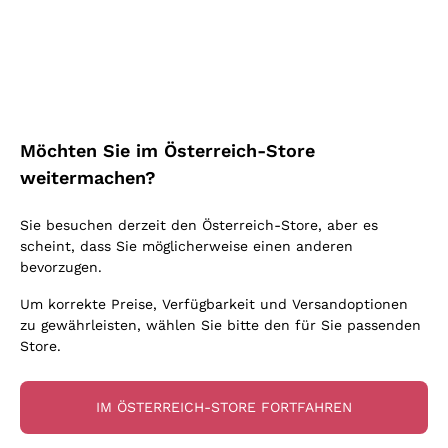
Schaumwein Charmat
Ca' del Bosco
Biodynamisch
Greco
Cremant
Donnafugata
Valpolicella
Keine zugesetzten Sulfite oder Minimum
Gavi
Brut Sekt
Occhipinti Arianna
Cabernet Franc
Unabhängige Weinbauern
Lugana
Extra Brut Schaumweine
Biondi Santi
Barolo
Kostenloser Versand
Lieferung in 2-4 Tagen
Bio
Riesling
Pas Dosè Nature Schaumweine
über 150,00 €
in Österreich
Franz Haas
Malbec
Möchten Sie im Österreich-Store
Natürlich
Sancerre
Argiolas
Primitivo
weitermachen?
Indigene Hefen
Ribolla Gialla
Zenato
Amarone
Chardonnay
Sie besuchen derzeit den Österreich-Store, aber es
Ca' dei Frati
Chianti
Zahlung
Sichere
scheint, dass Sie möglicherweise einen anderen
Pinot Gris
in 3 Raten
zahlungen
Barbaresco
bevorzugen.
Sauvignon
Merlot
Um korrekte Preise, Verfügbarkeit und Versandoptionen
zu gewährleisten, wählen Sie bitte den für Sie passenden
Syrah
Store.
Für Sie
10% Rabatt
auf Ihre
IM ÖSTERREICH-STORE FORTFAHREN
erste Bestellung!