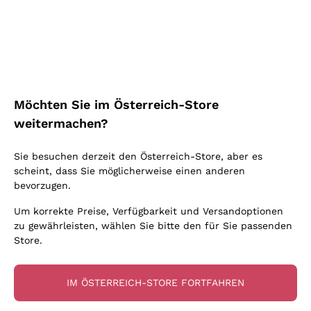
Schaumwein Charmat
Ca' del Bosco
Biodynamisch
Greco
Cremant
Donnafugata
Valpolicella
Keine zugesetzten Sulfite oder Minimum
Gavi
Brut Sekt
Occhipinti Arianna
Cabernet Franc
Unabhängige Weinbauern
Lugana
Extra Brut Schaumweine
Biondi Santi
Barolo
Kostenloser Versand
Lieferung in 2-4 Tagen
Bio
Riesling
Pas Dosè Nature Schaumweine
über 150,00 €
in Österreich
Franz Haas
Malbec
Möchten Sie im Österreich-Store
Natürlich
Sancerre
Argiolas
Primitivo
weitermachen?
Indigene Hefen
Ribolla Gialla
Zenato
Amarone
Chardonnay
Sie besuchen derzeit den Österreich-Store, aber es
Ca' dei Frati
Chianti
Zahlung
Sichere
scheint, dass Sie möglicherweise einen anderen
Pinot Gris
in 3 Raten
zahlungen
Barbaresco
bevorzugen.
Sauvignon
Merlot
Um korrekte Preise, Verfügbarkeit und Versandoptionen
zu gewährleisten, wählen Sie bitte den für Sie passenden
Syrah
Store.
Für Sie
10% Rabatt
auf Ihre
IM ÖSTERREICH-STORE FORTFAHREN
erste Bestellung!