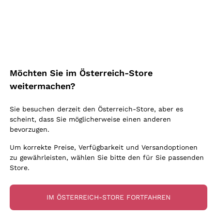
Schaumwein Charmat
Ca' del Bosco
Biodynamisch
Greco
Cremant
Donnafugata
Valpolicella
Keine zugesetzten Sulfite oder Minimum
Gavi
Brut Sekt
Occhipinti Arianna
Cabernet Franc
Unabhängige Weinbauern
Lugana
Extra Brut Schaumweine
Biondi Santi
Barolo
Kostenloser Versand
Lieferung in 2-4 Tagen
Bio
Riesling
Pas Dosè Nature Schaumweine
über 150,00 €
in Österreich
Franz Haas
Malbec
Möchten Sie im Österreich-Store
Natürlich
Sancerre
Argiolas
Primitivo
weitermachen?
Indigene Hefen
Ribolla Gialla
Zenato
Amarone
Chardonnay
Sie besuchen derzeit den Österreich-Store, aber es
Ca' dei Frati
Chianti
Zahlung
Sichere
scheint, dass Sie möglicherweise einen anderen
Pinot Gris
in 3 Raten
zahlungen
Barbaresco
bevorzugen.
Sauvignon
Merlot
Um korrekte Preise, Verfügbarkeit und Versandoptionen
zu gewährleisten, wählen Sie bitte den für Sie passenden
Syrah
Store.
Für Sie
10% Rabatt
auf Ihre
IM ÖSTERREICH-STORE FORTFAHREN
erste Bestellung!